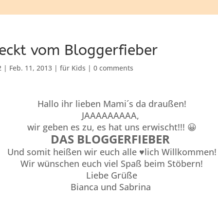
eckt vom Bloggerfieber
2
|
Feb. 11, 2013
|
für Kids
|
0 comments
Hallo ihr lieben Mami´s da draußen!
JAAAAAAAAA,
wir geben es zu, es hat uns erwischt!!!
😀
DAS BLOGGERFIEBER
Und somit heißen wir euch alle ♥lich Willkommen!
Wir wünschen euch v
iel Spaß be
im Stöbern!
Liebe Grüße
Bianca und Sabrina