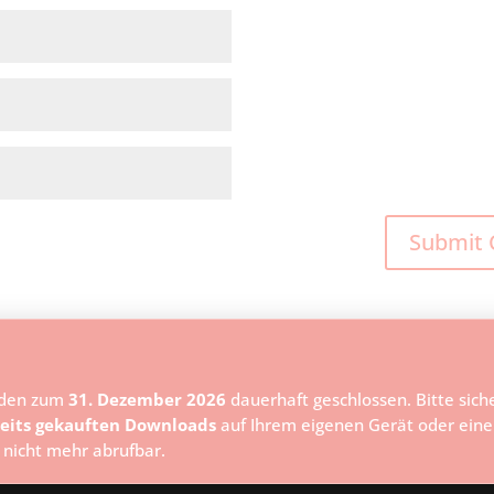
den zum
31. Dezember 2026
dauerhaft geschlossen. Bitte sicher
eits gekauften Downloads
auf Ihrem eigenen Gerät oder ein
 nicht mehr abrufbar.
Press