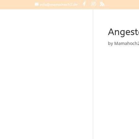
info@mamahoch2.de
Angest
by
Mamahoch