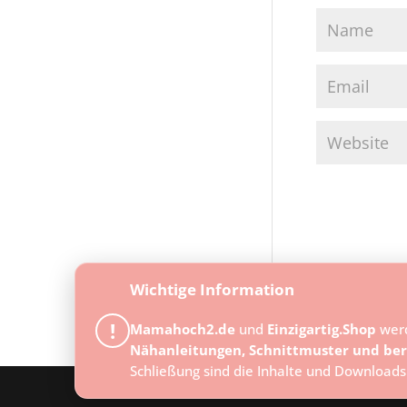
Wichtige Information
!
Mamahoch2.de
und
Einzigartig.Shop
wer
Nähanleitungen, Schnittmuster und ber
Schließung sind die Inhalte und Downloads
Designed by
Elegant Themes
| Powered by
Word