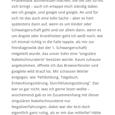
Problematik aufmerksam machen, die die Zeit so mit
sich bringt – auch ich ertappe mich ständig dabei,
wie ich google, und google und google. An und für
sich ist das auch eine tolle Sache – aber es hört
spätestens dann auf, wenn es um Kinder oder
Schwangerschaft geht und vor allem dann, wenn es
um Ängste oder Krankheiten geht.
Ich weiß noch, wie
ich einmal richtig in die Falle tappte, als mir zur
Feindiagnostik (bei der 1. Schwangerschaft)
mitgeteilt wurde, das unser Sohn eine “singuläre
Nabelschnuraterie” besitzen würde. Kaum zuhause
angekommen, öffnete ich das Browserfenster und
googlete wild drauf los. Mir schossen Wörter
entgegen, wie “Fehlbildung, Totgeburt,
Entwicklungsstörung, Durchblutungsstörung”. Das
war so gar nicht, was ich gerne lesen wollte –
anscheinend gab es im Zusammenhang mit dieser
singulären Nabelschnuraterie nur
Negativerfahrungen, dabei war der Arzt doch
eigentlich ganz ruhig, als er mir das mitteilte? Hätte