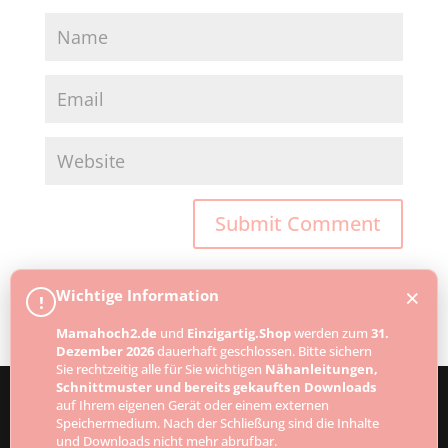
×
Wichtige Information
!
Mamahoch2.de
und
Einzigartig.Shop
werden zum
31.
Dezember 2026
dauerhaft geschlossen. Bitte sichern
Sie rechtzeitig alle für Sie wichtigen
Nähanleitungen,
Schnittmuster und bereits gekauften Downloads
auf Ihrem eigenen Gerät oder einem externen
Speichermedium. Nach der Schließung sind die Inhalte
Designed by
Elegant Themes
| Powered by
und Downloads nicht mehr abrufbar.