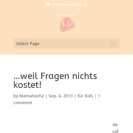
info@mamahoch2.de
Select Page
…weil Fragen nichts
kostet!
by
Mamahoch2
|
Sep. 6, 2013
|
für Kids
|
1
comment
Ab
sof