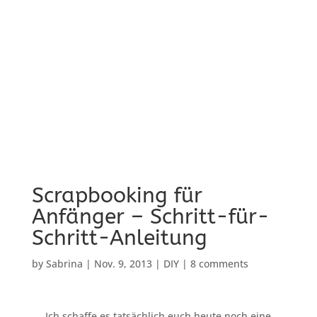
Scrapbooking für
Anfänger – Schritt-für-
Schritt-Anleitung
by
Sabrina
|
Nov. 9, 2013
|
DIY
|
8 comments
Ich schaffe es tatsächlich euch heute noch eine