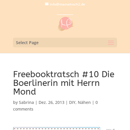
info@mamahoch2.de
Select Page
Freebooktratsch #10 Die
Boerlinerin mit Herrn
Mond
by
Sabrina
|
Dez. 26, 2013
|
DIY
,
Nähen
|
0
comments