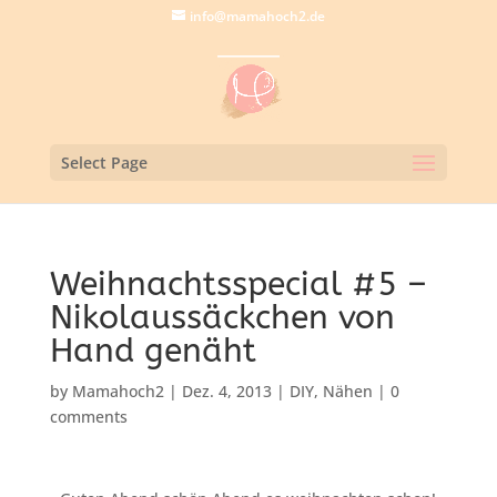
info@mamahoch2.de
Select Page
Weihnachtsspecial #5 –
Nikolaussäckchen von
Hand genäht
by
Mamahoch2
|
Dez. 4, 2013
|
DIY
,
Nähen
|
0
comments