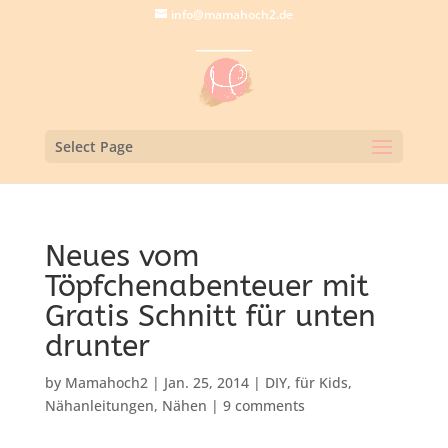
info@mamahoch2.de
Select Page
Neues vom
Töpfchenabenteuer mit
Gratis Schnitt für unten
drunter
by
Mamahoch2
|
Jan. 25, 2014
|
DIY
,
für Kids
,
Nähanleitungen
,
Nähen
|
9 comments