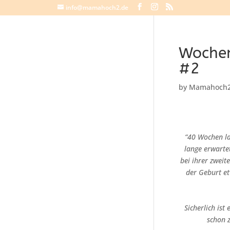
info@mamahoch2.de
Wochen
#2
by
Mamahoch
“40 Wochen l
lange erwarte
bei ihrer zweit
der Geburt et
Sicherlich ist
schon 