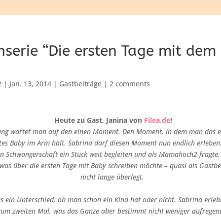
serie “Die ersten Tage mit dem
2
|
Jan. 13, 2014
|
Gastbeiträge
|
2 comments
Heute zu Gast, Janina von
Filea.de
!
ang wartet man auf den einen Moment. Den Moment, in dem man das er
tes Baby im Arm hält. Sabrina darf diesen Moment nun endlich erleben.
en Schwangerschaft ein Stück weit begleiten und als Mamahoch2 fragte, 
was über die ersten Tage mit Baby schreiben möchte – quasi als Gastbe
nicht lange überlegt.
 es ein Unterschied, ob man schon ein Kind hat oder nicht. Sabrina erle
zum zweiten Mal, was das Ganze aber bestimmt nicht weniger aufrege