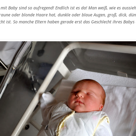
 mit Baby sind so aufregend! Endlich ist es da! Man weiß, wie es aussie
braune oder blonde Haare hat, dunkle oder blaue Augen, groß, dick, dün
icht ist. So manche Eltern haben gerade erst das Geschlecht ihres Babys