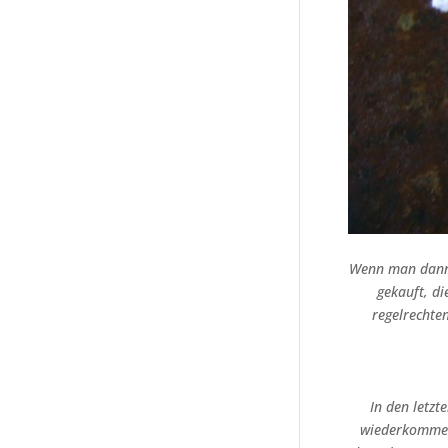
Wenn man dann e
gekauft, d
regelrechte
In den letz
wiederkommen,