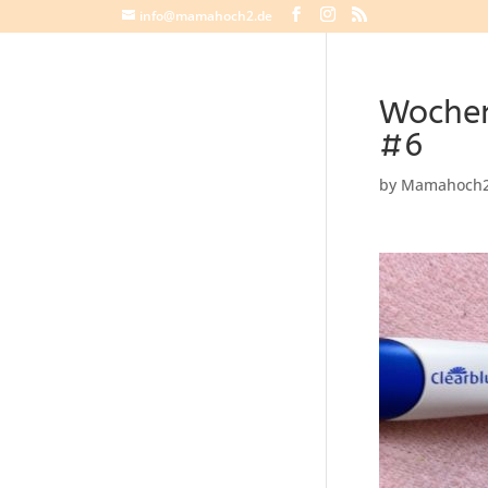
info@mamahoch2.de
Wochen
#6
by
Mamahoch