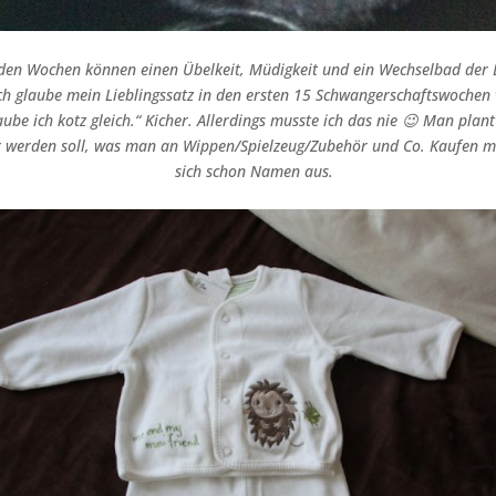
nden Wochen können einen Übelkeit, Müdigkeit und ein Wechselbad der
 glaube mein Lieblingssatz in den ersten 15 Schwangerschaftswochen w
laube ich kotz gleich.“ Kicher. Allerdings musste ich das nie 😉 Man pla
 werden soll, was man an Wippen/Spielzeug/Zubehör und Co. Kaufen m
sich schon Namen aus.