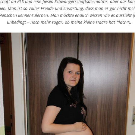
chaft an RLS und eine fiesen Schwangerschaftsdermatitis, aber das kam
hen. Man ist so voller Freude und Erwartung, dass man es gar nicht m
Menschen kennenzulernen. Man möchte endlich wissen wie es aussieht (u
unbedingt – noch mehr sogar, ob meine kleine Haare hat *lach*).