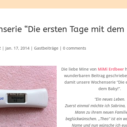
serie “Die ersten Tage mit dem
2
|
Jan. 17, 2014
|
Gastbeiträge
|
0 comments
Die liebe Mine von
MiMi Erdbeer
h
wunderbaren Beitrag geschrieb
damit unsere Wochenserie “Die e
dem Baby!”.
“Ein neues Leben.
Zuerst einmal möchte ich Sabrina,
Mann zu ihrem neuen Famili
beglückwünschen. „Theo“ ist ein wa
Name und nun wünsche ich euc