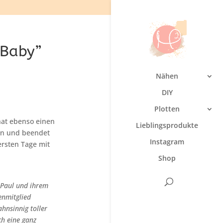
 Baby”
Nähen
DIY
Plotten
at ebenso einen
Lieblingsprodukte
en und beendet
Instagram
rsten Tage mit
Shop
 Paul und ihrem
enmitglied
hnsinnig toller
h eine ganz