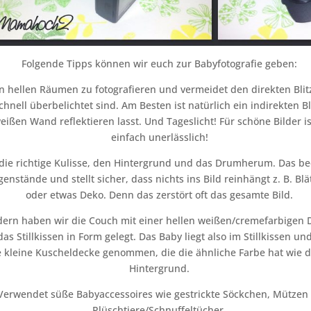
Folgende Tipps können wir euch zur Babyfotografie geben:
in hellen Räumen zu fotografieren und vermeidet den direkten Blitz
chnell überbelichtet sind. Am Besten ist natürlich ein indirekten Bl
eißen Wand reflektieren lasst. Und Tageslicht! Für schöne Bilder is
einfach unerlässlich!
 die richtige Kulisse, den Hintergrund und das Drumherum. Das be
enstände und stellt sicher, dass nichts ins Bild reinhängt z. B. Bl
oder etwas Deko. Denn das zerstört oft das gesamte Bild.
ldern haben wir die Couch mit einer hellen weißen/cremefarbigen
as Stillkissen in Form gelegt. Das Baby liegt also im Stillkissen u
e kleine Kuscheldecke genommen, die die ähnliche Farbe hat wie 
Hintergrund.
 Verwendet süße Babyaccessoires wie gestrickte Söckchen, Mützen
Plüschtiere/Schnuffeltücher.