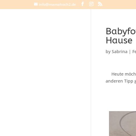
info@mamahoch2.de
Babyfo
Hause
by
Sabrina
|
F
Heute möcht
anderen Tipp 