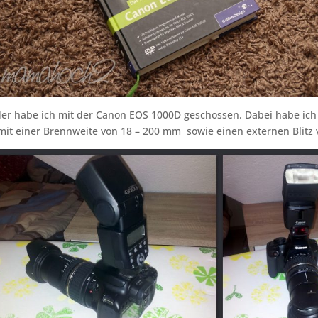
lder habe ich mit der Canon EOS 1000D geschossen. Dabei habe ich
it einer Brennweite von 18 – 200 mm sowie einen externen Blitz 