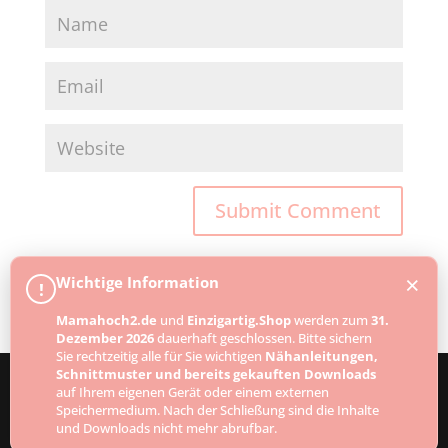
×
Wichtige Information
!
Mamahoch2.de
und
Einzigartig.Shop
werden zum
31.
Dezember 2026
dauerhaft geschlossen. Bitte sichern
Sie rechtzeitig alle für Sie wichtigen
Nähanleitungen,
Schnittmuster und bereits gekauften Downloads
auf Ihrem eigenen Gerät oder einem externen
Speichermedium. Nach der Schließung sind die Inhalte
Designed by
Elegant Themes
| Powered by
und Downloads nicht mehr abrufbar.
WordPress