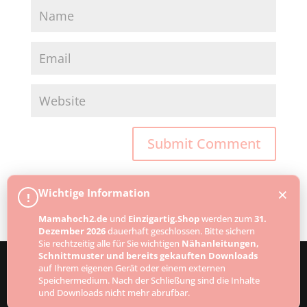
×
Wichtige Information
!
Mamahoch2.de
und
Einzigartig.Shop
werden zum
31.
Dezember 2026
dauerhaft geschlossen. Bitte sichern
Sie rechtzeitig alle für Sie wichtigen
Nähanleitungen,
Schnittmuster und bereits gekauften Downloads
auf Ihrem eigenen Gerät oder einem externen
Speichermedium. Nach der Schließung sind die Inhalte
Designed by
Elegant Themes
| Powered by
und Downloads nicht mehr abrufbar.
WordPress