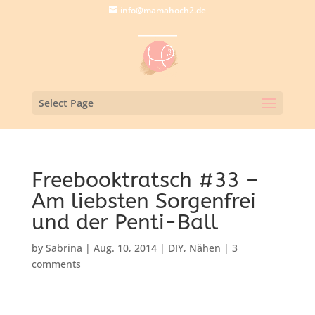
info@mamahoch2.de
Select Page
Freebooktratsch #33 –
Am liebsten Sorgenfrei
und der Penti-Ball
by
Sabrina
|
Aug. 10, 2014
|
DIY
,
Nähen
|
3
comments