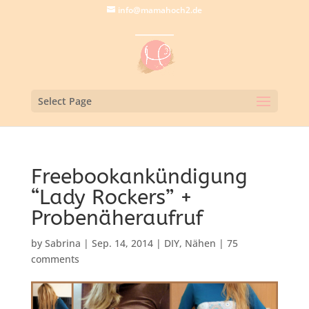
info@mamahoch2.de
Select Page
Freebookankündigung
“Lady Rockers” +
Probenäheraufruf
by
Sabrina
|
Sep. 14, 2014
|
DIY
,
Nähen
|
75
comments