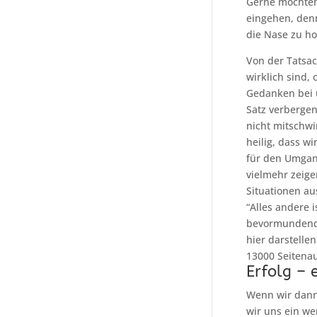
Gerne möchten
eingehen, den
die Nase zu ho
Von der Tatsac
wirklich sind,
Gedanken bei ü
Satz verbergen
nicht mitschwi
heilig, dass w
für den Umgang
vielmehr zeige
Situationen a
“Alles andere 
bevormundend w
hier darstelle
13000 Seitena
Erfolg – 
Wenn wir dann 
wir uns ein we