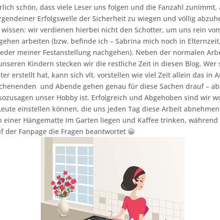
ürlich schön, dass viele Leser uns folgen und die Fanzahl zunimmt, 
rgendeiner Erfolgswelle der Sicherheit zu wiegen und völlig abzuh
 wissen: wir verdienen hierbei nicht den Schotter, um uns rein vo
gehen arbeiten (bzw. befinde ich – Sabrina mich noch in Elternzeit
eder meiner Festanstellung nachgehen). Neben der normalen Arbe
unseren Kindern stecken wir die restliche Zeit in diesen Blog. Wer
er erstellt hat, kann sich vlt. vorstellen wie viel Zeit allein das i
ochenenden und Abende gehen genau für diese Sachen drauf – abe
 sozusagen unser Hobby ist. Erfolgreich und Abgehoben sind wir wo
eute einstellen können, die uns jeden Tag diese Arbeit abnehmen
n einer Hängematte im Garten liegen und Kaffee trinken, während
uf der Fanpage die Fragen beantwortet 😀