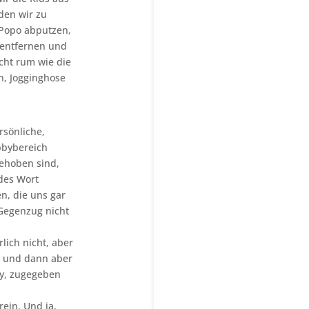
den wir zu
 Popo abputzen,
 entfernen und
icht rum wie die
n, Jogginghose
rsönliche,
bbybereich
ehoben sind,
des Wort
n, die uns gar
Gegenzug nicht
lich nicht, aber
t und dann aber
ay, zugegeben
rein. Und ja,