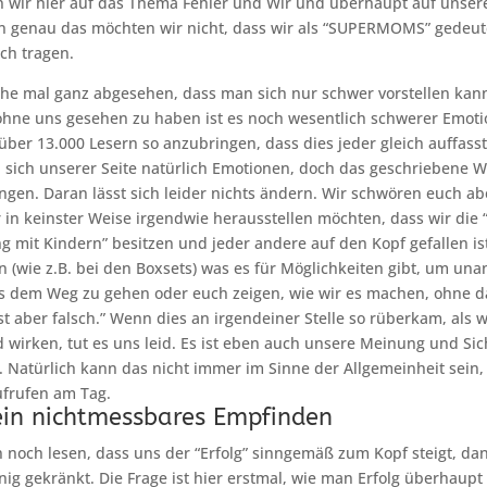
 wir hier auf das Thema Fehler und Wir und überhaupt auf unse
n genau das möchten wir nicht, dass wir als “SUPERMOMS” gedeut
ch tragen.
he mal ganz abgesehen, dass man sich nur schwer vorstellen kann
 ohne uns gesehen zu haben ist es noch wesentlich schwerer Emot
ber 13.000 Lesern so anzubringen, dass dies jeder gleich auffasst
 sich unserer Seite natürlich Emotionen, doch das geschriebene Wo
ngen. Daran lässt sich leider nichts ändern. Wir schwören euch a
ir in keinster Weise irgendwie herausstellen möchten, dass wir die
 mit Kindern” besitzen und jeder andere auf den Kopf gefallen is
n (wie z.B. bei den Boxsets) was es für Möglichkeiten gibt, um u
us dem Weg zu gehen oder euch zeigen, wie wir es machen, ohne d
ist aber falsch.” Wenn dies an irgendeiner Stelle so rüberkam, als 
irken, tut es uns leid. Es ist eben auch unsere Meinung und Sich
n. Natürlich kann das nicht immer im Sinne der Allgemeinheit sein,
ufrufen am Tag.
ein nichtmessbares Empfinden
noch lesen, dass uns der “Erfolg” sinngemäß zum Kopf steigt, da
nig gekränkt. Die Frage ist hier erstmal, wie man Erfolg überhaupt 