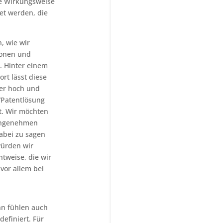
re Wirkungsweise
et werden, die
, wie wir
ionen und
. Hinter einem
rt lässt diese
ber hoch und
 “Patentlösung
t. Wir möchten
nangenehmen
abei zu sagen
würden wir
tweise, die wir
 vor allem bei
nn fühlen auch
definiert. Für