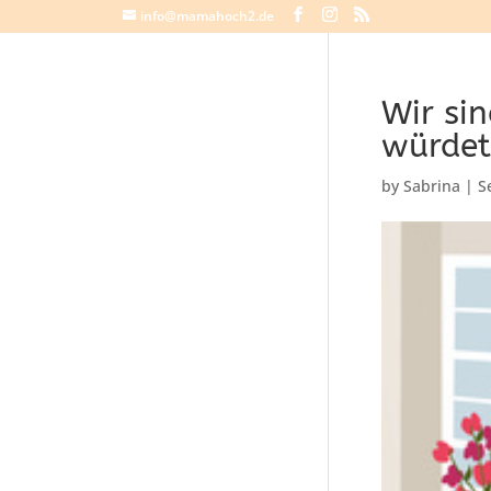
info@mamahoch2.de
Wir sin
würde
by
Sabrina
|
S