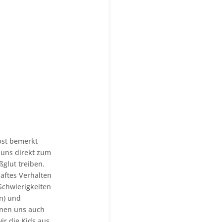
bst bemerkt
 uns direkt zum
glut treiben.
aftes Verhalten
Schwierigkeiten
n) und
nnen uns auch
ir die Kids aus