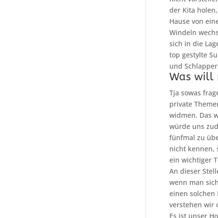
der Kita holen
Hause von ein
Windeln wechs
sich in die La
top gestylte S
und Schlapper
Was will
Tja sowas frag
private Theme
widmen. Das w
würde uns zud
fünfmal zu üb
nicht kennen,
ein wichtiger T
An dieser Stel
wenn man sich 
einen solchen
verstehen wir 
Es ist unser Ho