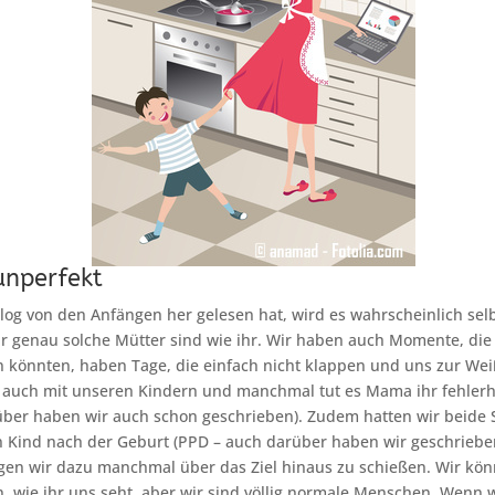
unperfekt
og von den Anfängen her gelesen hat, wird es wahrscheinlich sel
r genau solche Mütter sind wie ihr. Wir haben auch Momente, die
 könnten, haben Tage, die einfach nicht klappen und uns zur Weiß
 auch mit unseren Kindern und manchmal tut es Mama ihr fehlerh
über haben wir auch schon geschrieben). Zudem hatten wir beide 
n Kind nach der Geburt (PPD – auch darüber haben wir geschriebe
gen wir dazu manchmal über das Ziel hinaus zu schießen. Wir kö
en, wie ihr uns seht, aber wir sind völlig normale Menschen. Wenn w