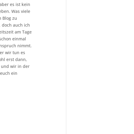
aber es ist kein
eben. Was viele
m Blog zu
, doch auch ich
itszeit am Tage
 schon einmal
n Anspruch nimmt.
r wir tun es
hl erst dann,
 und wir in der
 euch ein