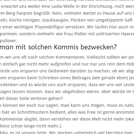
, erwartet uns weder eine Laola-Welle in der Einrichtung, noch wer
em Berg Fanpost begrüßt. Nein, vielmehr wartet zu Hause auf uns
eln, Küche reinigen, staubsaugen, Flecken von umgekipptem Saft
ge einer wichtigen Playmobilfigur versetzen. Wir laufen hier auch n
upermom, sondern vielmehr wie Frau Flotter mit unfrisierten Haare
pullover.
 man mit solchen Kommis bezwecken?
en wir uns oft nach solchen Kommentaren. Vielleicht sollten wir pe
n einfach gar nicht mehr aufgreifen und nur nur uns rein dem Ho
ürde uns ersparen uns Gedanken darüber zu machen, ob wir abg
em ersparen beim Schreiben eines Beitrages (wie gerade eben) je
erdenken und es würde uns auch ersparen, dass wir uns von Leute
 sagen lassen müssen, dass wir abgehoben wären. Aber würde im 
eil dieser Seite verloren gehen?
le können wir euch nur sagen, man kann uns mögen, muss es natür
hier an Schnittmustern bedient, alles was Free ist gerne annimm
 Kommentar abgibt, dann verstehen wir diese Welt nicht mehr (ok
diese schon lange nicht mehr.).
bby, es ist unsere Seite. Wir stecken unheimlich viel Herzblut hier 