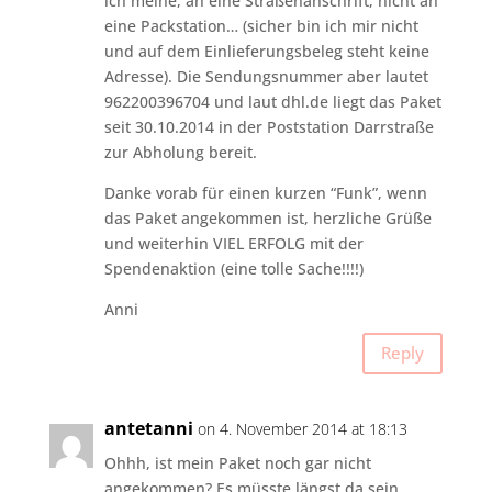
ich meine, an eine Straßenanschrift, nicht an
eine Packstation… (sicher bin ich mir nicht
und auf dem Einlieferungsbeleg steht keine
Adresse). Die Sendungsnummer aber lautet
962200396704 und laut dhl.de liegt das Paket
seit 30.10.2014 in der Poststation Darrstraße
zur Abholung bereit.
Danke vorab für einen kurzen “Funk”, wenn
das Paket angekommen ist, herzliche Grüße
und weiterhin VIEL ERFOLG mit der
Spendenaktion (eine tolle Sache!!!!)
Anni
Reply
antetanni
on 4. November 2014 at 18:13
Ohhh, ist mein Paket noch gar nicht
angekommen? Es müsste längst da sein…