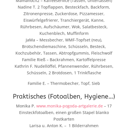
Mamahoch2 – Kaffeeservice (Tassen, Untertassen)
Nadine T. 2 Topflappen, Besteckfach, Backform,
Zitronenpresse, Zuckerdose, Pizzamesser,
Eiswürfelgefrierer, Tranchiergerät, Kanne,
Rührbesen, Aufschäumer, Wok, Salatbesteck,
Kuchenblech, Muffinform
JaMa – Messbecher, WMF-Topfset (neu),
Brotschendiemaschine, Schüsseln, Besteck,
Kochzubehör, Tassen, Abtropfgummis, Fleischwolf
Familie Rieß – Backrahmen, Kartoffelpresse
Kathrin F. Nudellöffel, Pfannenwender, Rührbesen,
Schüsseln, 2 Brotdosen, 1 Trinkflasche
Familie E. – Thermobecher, Topf, Sieb
Praktisches (Fotoalben, Hygiene…)
Monika P.
www.monika-pogoda-artgalerie.de
– 17
Einsteckfotoalben, einen großen Stapel blanko
Postkarten
Larisa u. Anton K. – 1 Bilderrahmen