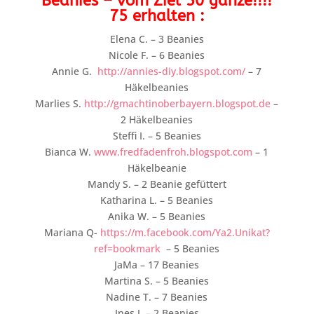
Beanies – vom Ziel 50 ganze!!!!
75 erhalten
:
Elena C. – 3 Beanies
Nicole F. – 6 Beanies
Annie G.
http://annies-diy.blogspot.com/
– 7
Häkelbeanies
Marlies S.
http://gmachtinoberbayern.blogspot.de
–
2 Häkelbeanies
Steffi I. – 5 Beanies
Bianca W.
www.fredfadenfroh.blogspot.com
– 1
Häkelbeanie
Mandy S. – 2 Beanie gefüttert
Katharina L. – 5 Beanies
Anika W. – 5 Beanies
Mariana Q-
https://m.facebook.com/Ya2.Unikat?
ref=bookmark
– 5 Beanies
JaMa – 17 Beanies
Martina S. – 5 Beanies
Nadine T. – 7 Beanies
Ines J. – 2 Beanies