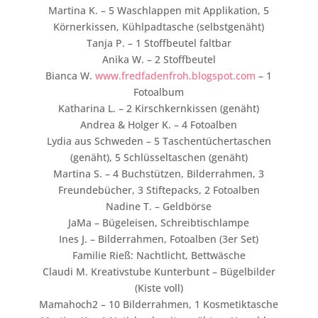
Martina K. – 5 Waschlappen mit Applikation, 5
Körnerkissen, Kühlpadtasche (selbstgenäht)
Tanja P. – 1 Stoffbeutel faltbar
Anika W. – 2 Stoffbeutel
Bianca W.
www.fredfadenfroh.blogspot.com
– 1
Fotoalbum
Katharina L. – 2 Kirschkernkissen (genäht)
Andrea & Holger K. – 4 Fotoalben
Lydia aus Schweden – 5 Taschentüchertaschen
(genäht), 5 Schlüsseltaschen (genäht)
Martina S. – 4 Buchstützen, Bilderrahmen, 3
Freundebücher, 3 Stiftepacks, 2 Fotoalben
Nadine T. – Geldbörse
JaMa – Bügeleisen, Schreibtischlampe
Ines J. – Bilderrahmen, Fotoalben (3er Set)
Familie Rieß: Nachtlicht, Bettwäsche
Claudi M. Kreativstube Kunterbunt – Bügelbilder
(Kiste voll)
Mamahoch2 – 10 Bilderrahmen, 1 Kosmetiktasche