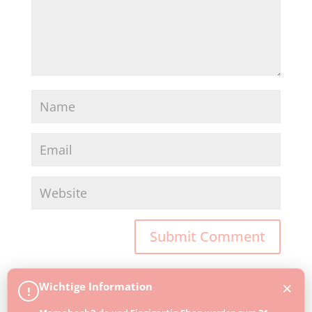
×
Wichtige Information
!