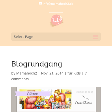
info@mamahoch2.de
Select Page
Blogrundgang
by
Mamahoch2
|
Nov. 21, 2014
|
für Kids
|
7
comments