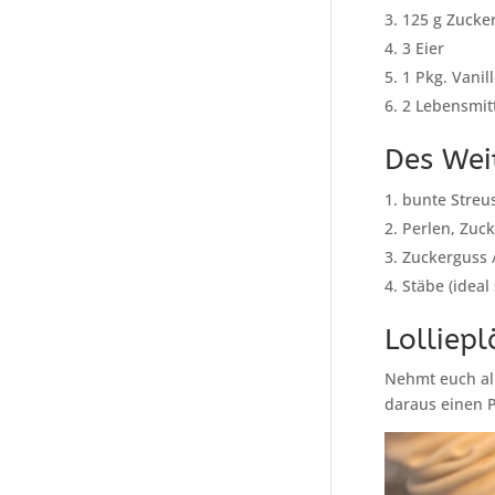
125 g Zucke
3 Eier
1 Pkg. Vanil
2 Lebensmit
Des Weit
bunte Streu
Perlen, Zuc
Zuckerguss /
Stäbe (ideal
Lolliep
Nehmt euch all
daraus einen P