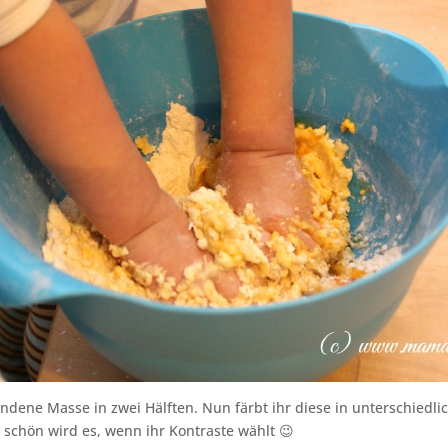
tandene Masse in zwei Hälften. Nun färbt ihr diese in unterschiedl
 schön wird es, wenn ihr Kontraste wählt 😉