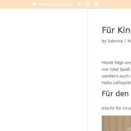
info@mamahoch2.de
Für Ki
by
Sabrina
|
N
Heute folgt un
nur total Spaß
sondern auch s
Hallo Lollieplä
Für den 
(reicht für cir