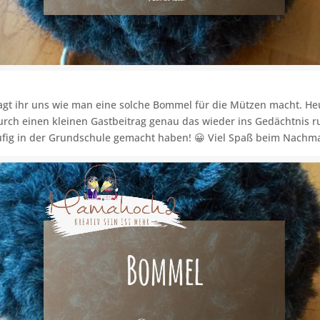
agt ihr uns wie man eine solche Bommel für die Mützen macht. H
rch einen kleinen Gastbeitrag genau das wieder ins Gedächtnis ru
äufig in der Grundschule gemacht haben! 😀 Viel Spaß beim Nachm