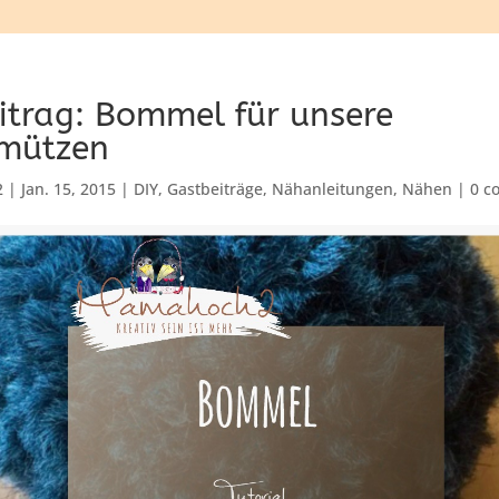
itrag: Bommel für unsere
mützen
2
|
Jan. 15, 2015
|
DIY
,
Gastbeiträge
,
Nähanleitungen
,
Nähen
|
0 c