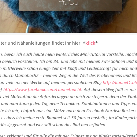
ter und Nähanleitungen findet ihr hier:
*
klick
*
n, bevor ich euch heute mein winterliches Mini-Tutorial vorstelle, möch
 beieuch vorstellen. Ich bin 34, und lebe mit meinen zwei Söhnen und
e mittlerweile schon einige Zeit mit Spaß und Leidenschaft für mich un
h durch Mamahoch2 – meinen Weg in die Welt des Probenähens und Bl
man viele meiner Werke auf meinem persönlichen Blog
http://liannet1.bl
uf
https://www.facebook.com/Liannetnaeht
. Auf diesem Weg fällt es mir
 viel Motivation die Anforderungen an mich zu steigern, denn der Fanta
t und man kann jeden Tag neue Techniken, Kombinationen und Tipps en
e ich mir, einfach nur eine Mütze nach dem Freebook Nordish Rockers 
m es dass ich meine erste Bommel seit 30 Jahren bastelte, im Kindergart
rlässig gelernt und wer will schon das Rad neu erfinden.
er geklappt und für alle die mit der Erinnerung an Kindergarten-Bastel