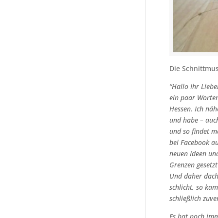
Die Schnittmus
“Hallo Ihr Liebe
ein paar Worten
Hessen. Ich näh
und habe – auc
und so findet 
bei Facebook a
neuen Ideen und
Grenzen gesetz
Und daher dacht
schlicht, so ka
schließlich zuve
Es hat noch imm