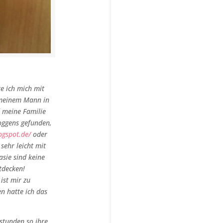
te ich mich mit
 meinem Mann in
d meine Familie
oggens gefunden,
ogspot.de/
oder
 sehr leicht mit
sie sind keine
tdecken!
ist mir zu
en hatte ich das
stunden so ihre