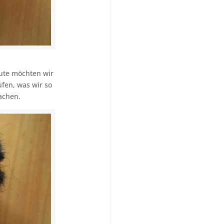
eute möchten wir
fen, was wir so
achen.