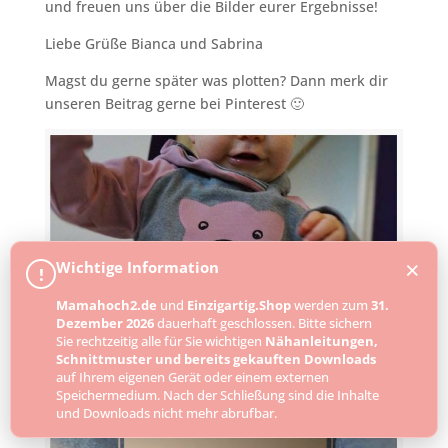
und freuen uns über die Bilder eurer Ergebnisse!
Liebe Grüße Bianca und Sabrina
Magst du gerne später was plotten? Dann merk dir
unseren Beitrag gerne bei Pinterest 🙂
×
Wichtige Information
!
Mamahoch2.de
und
Einzigartig.Shop
werden zum
31.
Dezember 2026
dauerhaft geschlossen. Bitte sichern
Sie rechtzeitig alle für Sie wichtigen
Nähanleitungen,
Schnittmuster und bereits gekauften Downloads
auf Ihrem eigenen Gerät oder einem externen
Speichermedium. Nach der Schließung sind die Inhalte
und Downloads nicht mehr abrufbar.