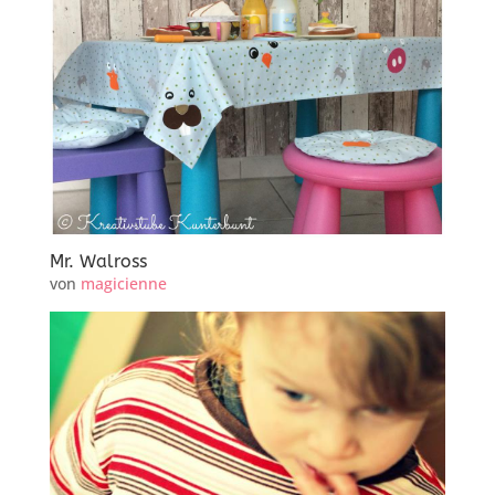
Mr. Walross
von
magicienne