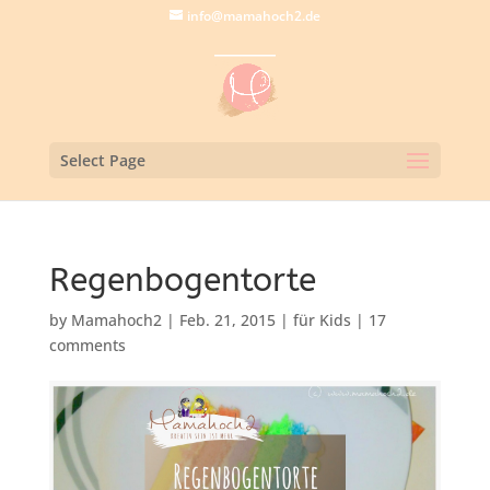
info@mamahoch2.de
Select Page
Regenbogentorte
by
Mamahoch2
|
Feb. 21, 2015
|
für Kids
|
17
comments