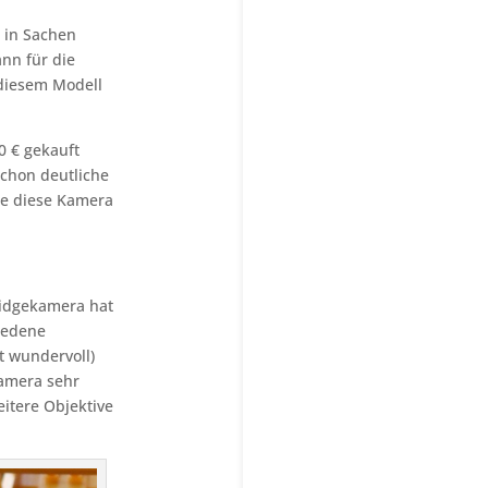
 in Sachen
nn für die
diesem Modell
0 € gekauft
schon deutliche
ie diese Kamera
ridgekamera hat
iedene
 wundervoll)
kamera sehr
eitere Objektive