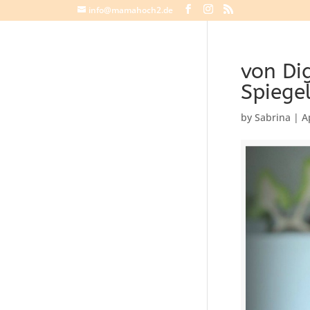
info@mamahoch2.de
von Di
Spiegel
by
Sabrina
|
A