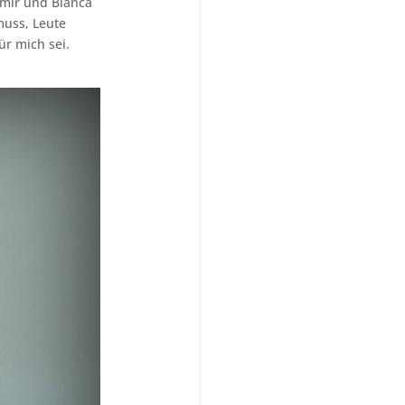
 mir und Bianca
muss, Leute
r mich sei.