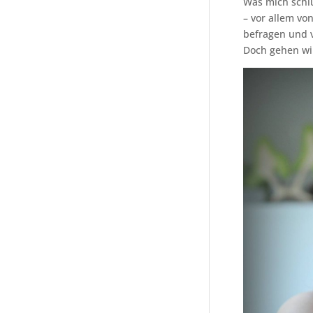
Was mich schl
– vor allem vo
befragen und v
Doch gehen wi