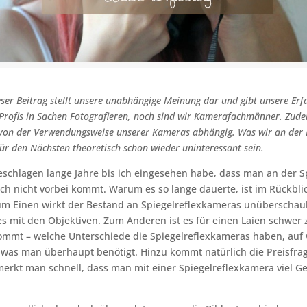
eser Beitrag stellt unsere unabhängige Meinung dar und gibt unsere Er
Profis in Sachen Fotografieren, noch sind wir Kamerafachmänner. Zudem
 von der Verwendungsweise unserer Kameras abhängig. Was wir an der
für den Nächsten theoretisch schon wieder uninteressant sein.
eschlagen lange Jahre bis ich eingesehen habe, dass man an der Sp
h nicht vorbei kommt. Warum es so lange dauerte, ist im Rückbli
Zum Einen wirkt der Bestand an Spiegelreflexkameras unüberschau
es mit den Objektiven. Zum Anderen ist es für einen Laien schwer
ommt – welche Unterschiede die Spiegelreflexkameras haben, au
 was man überhaupt benötigt. Hinzu kommt natürlich die Preisfra
erkt man schnell, dass man mit einer Spiegelreflexkamera viel Ge