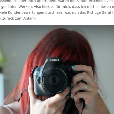
ussendlich aber doch überredete, waren die Bildunterschiede von
n genähten Werken. Also hieß es für mich, dass ich mich einlesen 
iele Kundenbewertungen durchlese, was nun das Richtige Gerät fü
r zurück zum Anfang!