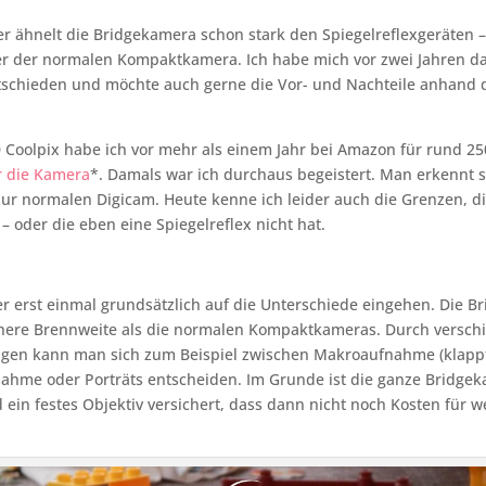
 ähnelt die Bridgekamera schon stark den Spiegelreflexgeräten –
r der normalen Kompaktkamera. Ich habe mich vor zwei Jahren da
tschieden und möchte auch gerne die Vor- und Nachteile anhand 
 Coolpix habe ich vor mehr als einem Jahr bei Amazon für rund 25
hr die Kamera
*. Damals war ich durchaus begeistert. Man erkennt 
ur normalen Digicam. Heute kenne ich leider auch die Grenzen, d
 – oder die eben eine Spiegelreflex nicht hat.
r erst einmal grundsätzlich auf die Unterschiede eingehen. Die B
höhere Brennweite als die normalen Kompaktkameras. Durch versch
ngen kann man sich zum Beispiel zwischen Makroaufnahme (klappt
ahme oder Porträts entscheiden. Im Grunde ist die ganze Bridge
ein festes Objektiv versichert, dass dann nicht noch Kosten für w