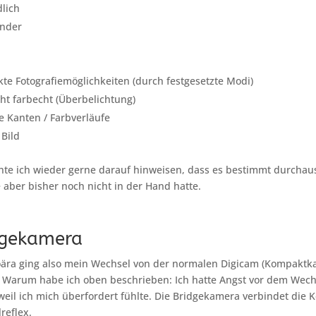
lich
under
te Fotografiemöglichkeiten (durch festgesetzte Modi)
icht farbecht (Überbelichtung)
te Kanten / Farbverläufe
Bild
hte ich wieder gerne darauf hinweisen, dass es bestimmt durchau
e aber bisher noch nicht in der Hand hatte.
dgekamera
oära ging also mein Wechsel von der normalen Digicam (Kompaktk
 Warum habe ich oben beschrieben: Ich hatte Angst vor dem Wech
 weil ich mich überfordert fühlte. Die Bridgekamera verbindet di
reflex.