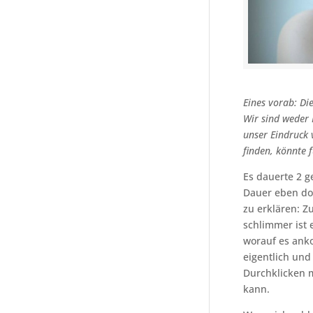
Eines vorab: Di
Wir sind weder 
unser Eindruck
finden, könnte 
Es dauerte 2 g
Dauer eben doc
zu erklären: 
schlimmer ist 
worauf es ank
eigentlich und
Durchklicken m
kann.