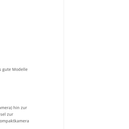
s gute Modelle
amera) hin zur
sel zur
e Kompaktkamera