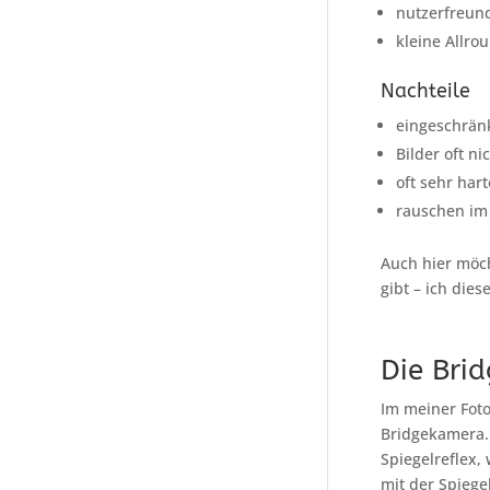
nutzerfreund
kleine Allro
Nachteile
eingeschränk
Bilder oft n
oft sehr har
rauschen im 
Auch hier möc
gibt – ich dies
Die Bri
Im meiner Fot
Bridgekamera.
Spiegelreflex,
mit der Spiegel