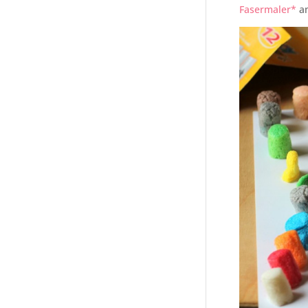
Fasermaler*
am