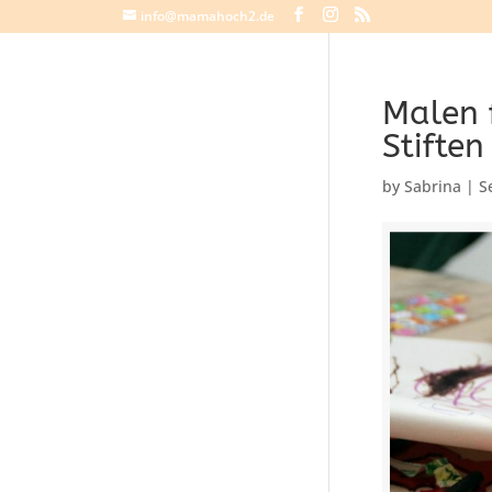
info@mamahoch2.de
Malen f
Stifte
by
Sabrina
|
S