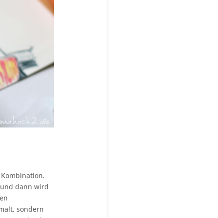
n Kombination.
t und dann wird
ßen
 malt, sondern