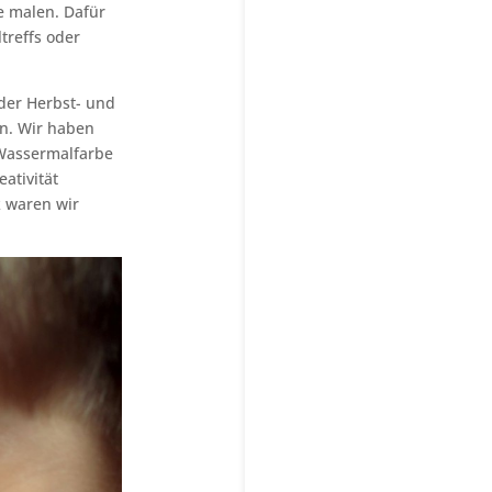
ie malen. Dafür
treffs oder
der Herbst- und
ln. Wir haben
 Wassermalfarbe
ativität
k waren wir