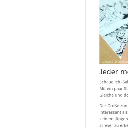
Jeder m
Schaue ich (Sa
Mit ein paar S
Gleiche und d
Der Große zum
interessant al
seinem jüngere
schwer zu erk