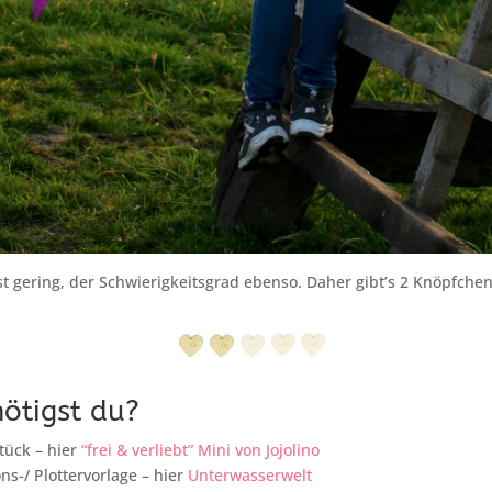
t gering, der Schwierigkeitsgrad ebenso. Daher gibt’s 2 Knöpfchen
ötigst du?
tück – hier
“frei & verliebt” Mini von Jojolino
ns-/ Plottervorlage – hier
Unterwasserwelt