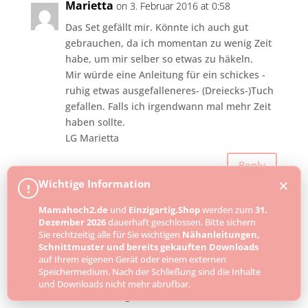
Marietta
on 3. Februar 2016 at 0:58
Das Set gefällt mir. Könnte ich auch gut
gebrauchen, da ich momentan zu wenig Zeit
habe, um mir selber so etwas zu häkeln.
Mir würde eine Anleitung für ein schickes -
ruhig etwas ausgefalleneres- (Dreiecks-)Tuch
gefallen. Falls ich irgendwann mal mehr Zeit
haben sollte.
LG Marietta
Reply
×
Wichtige Information
!
Mamahoch2.de
und
Einzigartig.Shop
werden zum
31.
Lisa
on 2. Februar 2016 at 22:39
Dezember 2026
dauerhaft geschlossen. Bitte sichern
Eine tolle Anleitung, da versuche ich gerne
Sie rechtzeitig alle für Sie wichtigen
Nähanleitungen,
Schnittmuster und bereits gekauften Downloads
mal mein Glück. Und falls es beim
auf Ihrem eigenen Gerät oder einem externen
Gewinnspiel nicht klappt, kann ich das tolle
Speichermedium. Nach der Schließung sind die Inhalte
Set sicherlich auch zuhause ganz leicht
und Downloads nicht mehr abrufbar.
nachhäkeln 😉