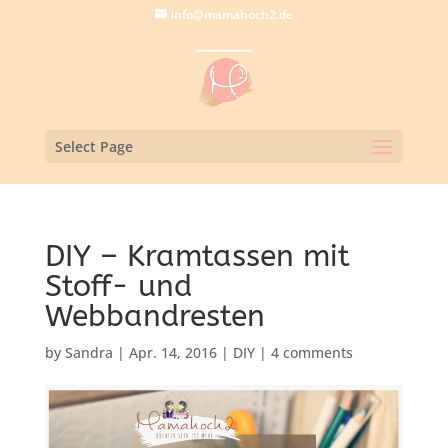
info@mamahoch2.de
Select Page
DIY – Kramtassen mit
Stoff- und
Webbandresten
by
Sandra
|
Apr. 14, 2016
|
DIY
|
4 comments