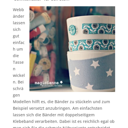
Webb
änder
lassen
sich
gut
einfac
h um
die
Tasse
n
wickel
n. Bei
schrä
gen
Modellen hilft es, die Bänder zu stückeln und zum
Beispiel versetzt anzubringen. Am einfachsten
lassen sich die Bänder mit doppelseitigem
Klebeband verarbeiten. Dabei ist es reichlich egal ob
man sich für die schmale Nähvariante entscheidet,