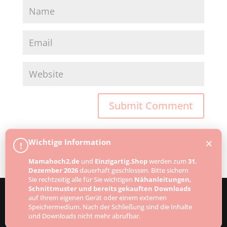
×
Wichtige Information
!
Mamahoch2.de
und
Einzigartig.Shop
werden zum
31.
Dezember 2026
dauerhaft geschlossen. Bitte sichern
Sie rechtzeitig alle für Sie wichtigen
Nähanleitungen,
Schnittmuster und bereits gekauften Downloads
auf Ihrem eigenen Gerät oder einem externen
Speichermedium. Nach der Schließung sind die Inhalte
Designed by
Elegant Themes
| Powered by
und Downloads nicht mehr abrufbar.
WordPress