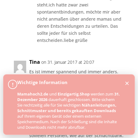
steht.ich hatte zwar zwei
spontanentbindungen, möchte mir aber
nicht anmaßen über andere mamas und
deren Entscheidungen zu urteilen. Das
sollte jeder für sich selbst
entscheiden.liebe grüße
Tina
on 31. Januar 2017 at 20:07
Es ist immer spannend und immer anders.
Ich bin Mama von drei Söhnen und drei
×
Wichtige Information
!
verschiedenen Geburtssituationen.
Die erste Geburt war eine für mich
Mamahoch2.de
und
Einzigartig.Shop
werden zum
31.
Dezember 2026
dauerhaft geschlossen. Bitte sichern
Vollkatastrophe. Nach 4 Tagen und 4
Sie rechtzeitig alle für Sie wichtigen
Nähanleitungen,
Nächten Wehen, Wehenfördernde
Schnittmuster und bereits gekauften Downloads
Mittelchen, einer Menge Schmerzen usw.
auf Ihrem eigenen Gerät oder einem externen
wurde unser erster Sohn doch per
Speichermedium. Nach der Schließung sind die Inhalte
und Downloads nicht mehr abrufbar.
Notkaiserschnitt geholt. Ich fühlte mich mit
sovielen Personen, wie auf der Schlachtbank.