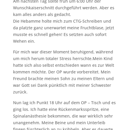
Am nächsten Tag sollte früh um 6:00 Uhr der
Wunschkaiserschnitt durchgeführt werden. Aber es
kam alles anders als gedacht.
Die Hebamme holte mich zum CTG-Schreiben und
da platzte ganz unerwartet meine Fruchtblase, jetzt
musste es schnell gehen! Es setzten auch sofort
Wehen ein.
Für mich war dieser Moment beruhigend, während
um mich herum totaler Stress herrschte.Mein Kind
hatte sich also selbst entschieden wann es zur Welt
kommen möchte. Der OP wurde vorbereitet. Mein
Freund brachte meinen Sohn zu meinen Eltern und
war Gott sei Dank pünktlich mit meiner Schwester
zurück.
Nun lag ich Punkt 18 Uhr auf dem OP – Tisch und es
ging los. Ich hatte eine Rückenmarksspritze, eine
Spinalanästhesie bekommen, die war wirklich sehr
unangenehm. Meine Beine und mein Unterleib
fingen fürchterlich an zu kribbeln. Aber es dauerte