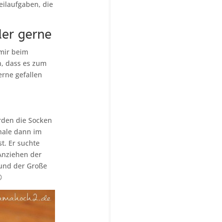
Teilaufgaben, die
er gerne
 mir beim
n, dass es zum
erne gefallen
urden die Socken
hale dann im
t. Er suchte
Anziehen der
 und der Große
