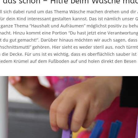
n das schon – Hilfe beim Wäsche ma
soll sich dabei rund um das Thema Wäsche machen drehen und dir 
für dein Kind interessant gestalten kannst. Das ist nämlich unser 
 ganze Thema “Haushalt und Aufräumen” möglichst positiv zu beha
acht. Hinzu kommt eine Portion “Du hast jetzt eine Verantwortun
st du gut gemacht!”. Darüber hinaus möchten wir auch sagen, dass
schnittsmutti” gehören. Hier sieht es weder steril aus, noch türmt
 die Decke. Für uns ist es wichtig, dass es oberflächlich sauber ist
i jedem Krümel auf dem Fußboden auf und holen direkt den Besen 