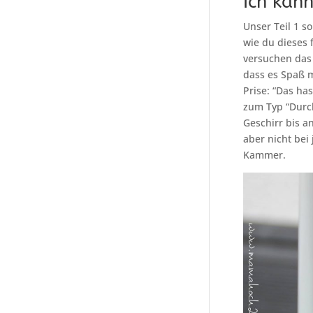
Ich kan
Unser Teil 1 
wie du dieses 
versuchen das
dass es Spaß m
Prise: “Das ha
zum Typ “Durch
Geschirr bis an
aber nicht be
Kammer.