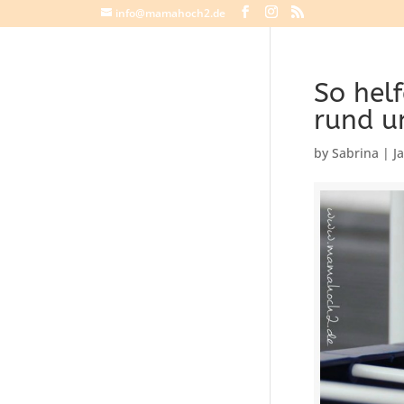
info@mamahoch2.de
So helf
rund 
by
Sabrina
|
J