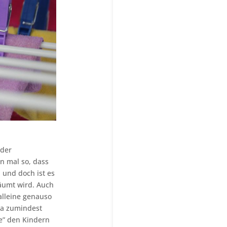
oder
n mal so, dass
 und doch ist es
äumt wird. Auch
alleine genauso
apa zumindest
he” den Kindern