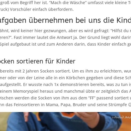
u groß vom Begriff her ist. “Mach die Wäsche” umfasst viele kleine 
ruck) Vorschüler einfach überfordern.
ufgaben übernehmen bei uns die Kind
hnt, wird keiner hier gezwungen, aber es wird gefragt: “Hilfst du
eren?”. Fast immer lautet die Antwort ja. Der Grund liegt wohl dari
 Spiel aufgebaut ist und zum Anderen darin, dass Kinder einfach g
ocken sortieren für Kinder
 bereits mit 2 Jahren Socken sortiert. Um es ihm zu erleichtern, w
er oder von der Leine alle in ein Körbchen gegeben und diese Sc
ufgestellt. Er wusste nach 1x demonstrieren bereits, was zu tun is
i einem Memoryspiel heraus und manchmal übte er zeitgleich das 
wischen werden die Socken von ihm aus dem “FF” passend sortiert
n das Feinsortieren in Mama, Papa, Bruder und seine Strümpfe 