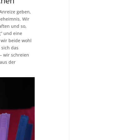
chen
Anreize geben,
Geheimnis. Wir
ften und so,
g” und eine
 wir beide wohl
 sich das
 – wir schreien
aus der