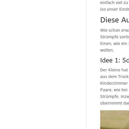
einfach viel z
(so unser Eind
Diese A
Wie schon erwä
Strümpfe sorti
Einen, wie ein
wollen.
Idee 1: S
Der Kleine hat
aus dem Trockn
Kinderzimmer a
Paare, wie be
Strümpfe. Inz
übernimmt dan