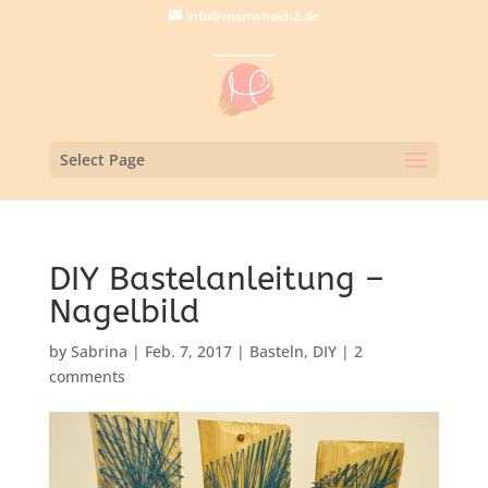
info@mamahoch2.de
Select Page
DIY Bastelanleitung –
Nagelbild
by
Sabrina
|
Feb. 7, 2017
|
Basteln
,
DIY
|
2
comments