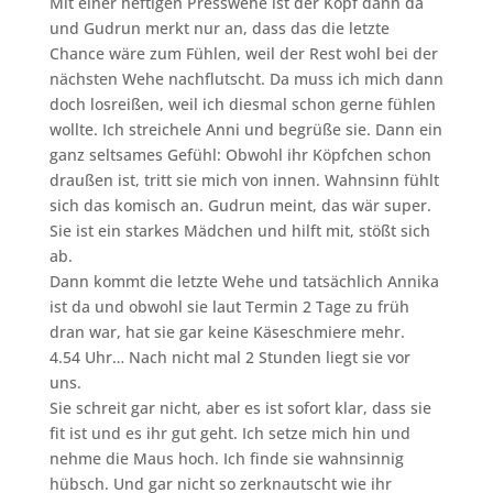
Mit einer heftigen Presswehe ist der Kopf dann da
und Gudrun merkt nur an, dass das die letzte
Chance wäre zum Fühlen, weil der Rest wohl bei der
nächsten Wehe nachflutscht. Da muss ich mich dann
doch losreißen, weil ich diesmal schon gerne fühlen
wollte. Ich streichele Anni und begrüße sie. Dann ein
ganz seltsames Gefühl: Obwohl ihr Köpfchen schon
draußen ist, tritt sie mich von innen. Wahnsinn fühlt
sich das komisch an. Gudrun meint, das wär super.
Sie ist ein starkes Mädchen und hilft mit, stößt sich
ab.
Dann kommt die letzte Wehe und tatsächlich Annika
ist da und obwohl sie laut Termin 2 Tage zu früh
dran war, hat sie gar keine Käseschmiere mehr.
4.54 Uhr… Nach nicht mal 2 Stunden liegt sie vor
uns.
Sie schreit gar nicht, aber es ist sofort klar, dass sie
fit ist und es ihr gut geht. Ich setze mich hin und
nehme die Maus hoch. Ich finde sie wahnsinnig
hübsch. Und gar nicht so zerknautscht wie ihr