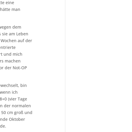
tte eine
 hätte man
t wegen dem
ss sie am Leben
2 Wochen auf der
ntrierte
rt und mich
ers machen
or der Not-OP
wechselt, bin
 wenn ich
+0 (vier Tage
von der normalen
r 50 cm groß und
 Ende Oktober
de.