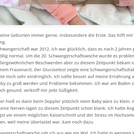
meine Geburten immer gerne, insbesondere die Erste. Das hilft mi
ng.
hwangerschaft war 2012, ich war glücklich, dass es nach 2 Jahren 
 völlig normal. Um die 20. Schwangerschaftswoche wurde es problem
ußergewöhnlichen Beschwerden aber zu diesem Zeitpunkt bekam ic
nem Frauenarzt. Der Glucosetest zeigte eine Schwangerschaftsdia
te mich sehr eindringlich. Ich sollte besser auf meine Ernährung 
by zu groß werden und Probleme bekommen. Ich war am Boden ze
och gesund, verkniff mir jede Süßigkeit.
er hieß es dann beim Doppler plötzlich mein Baby wäre zu klein,
ine Nerven lagen zu diesem Zeitpunkt schon blank. Ich hatte Ang
st vor einem möglichen Kaiserschnitt und der Stress im Hochsom
en, weil meine überlastet war, kam noch dazu.
wangerschaftswoche sah ich aus wie ein Wal. Ich hatte in wenigen