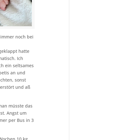
r immer noch bei
geklappt hatte
atisch. Ich
h ein seltsames
betis an und
achten, sonst
rstört und aß
 man müsste das
st. Angst um
mer per Bus in 3
 Wochen 10 kg