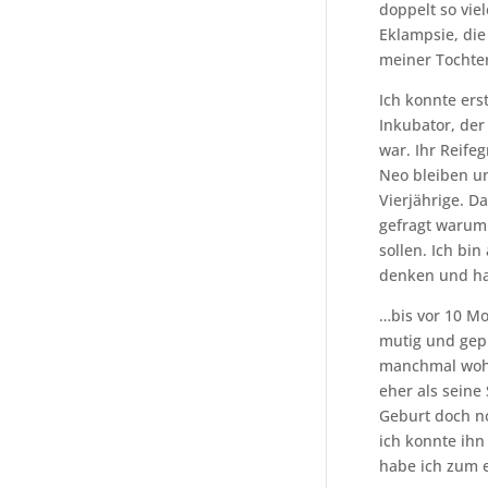
doppelt so viel
Eklampsie, die
meiner Tochte
Ich konnte ers
Inkubator, der
war. Ihr Reife
Neo bleiben u
Vierjährige. D
gefragt warum
sollen. Ich bi
denken und h
…bis vor 10 Mo
mutig und gep
manchmal wohl
eher als seine 
Geburt doch no
ich konnte ihn
habe ich zum 