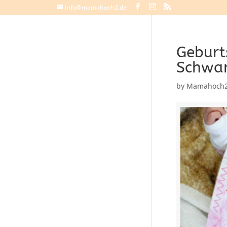
info@mamahoch2.de
Geburt
Schwan
by
Mamahoch