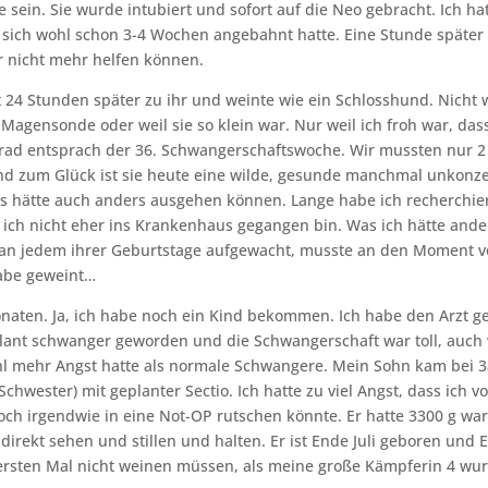
e sein. Sie wurde intubiert und sofort auf die Neo gebracht. Ich ha
 sich wohl schon 3-4 Wochen angebahnt hatte. Eine Stunde später
r nicht mehr helfen können.
t 24 Stunden später zu ihr und weinte wie ein Schlosshund. Nich
 Magensonde oder weil sie so klein war. Nur weil ich froh war, da
grad entsprach der 36. Schwangerschaftswoche. Wir mussten nur 
nd zum Glück ist sie heute eine wilde, gesunde manchmal unkonze
as hätte auch anders ausgehen können. Lange habe ich recherchie
 ich nicht eher ins Krankenhaus gegangen bin. Was ich hätte and
n an jedem ihrer Geburtstage aufgewacht, musste an den Moment v
abe geweint…
naten. Ja, ich habe noch ein Kind bekommen. Ich habe den Arzt ge
lant schwanger geworden und die Schwangerschaft war toll, auch
 mehr Angst hatte als normale Schwangere. Mein Sohn kam bei 38
Schwester) mit geplanter Sectio. Ich hatte zu viel Angst, dass ich 
ch irgendwie in eine Not-OP rutschen könnte. Er hatte 3300 g wa
 direkt sehen und stillen und halten. Er ist Ende Juli geboren und
ersten Mal nicht weinen müssen, als meine große Kämpferin 4 wur