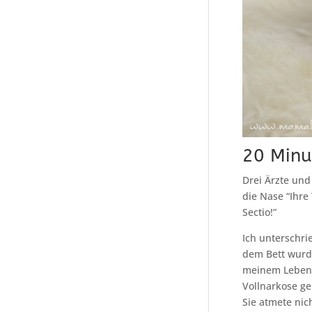
20 Minu
Drei Ärzte un
die Nase “Ihre
Sectio!”
Ich unterschri
dem Bett wurde
meinem Leben 
Vollnarkose ge
Sie atmete nic