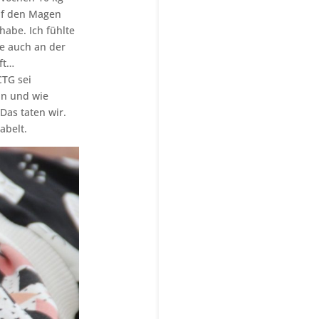
auf den Magen
abe. Ich fühlte
ge auch an der
ft…
CTG sei
nn und wie
Das taten wir.
abelt.