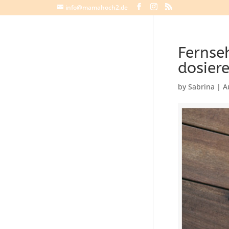
info@mamahoch2.de
Fernse
dosiere
by
Sabrina
|
A