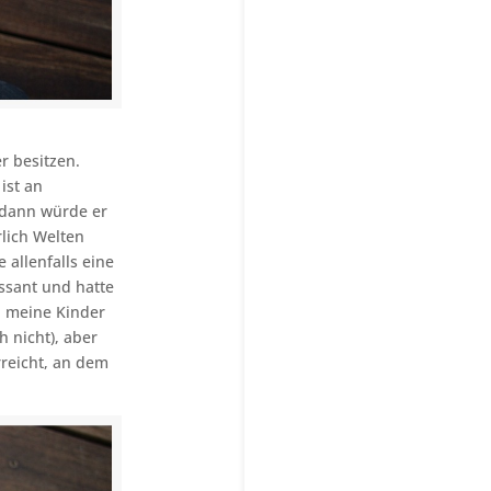
r besitzen.
ist an
 dann würde er
lich Welten
 allenfalls eine
essant und hatte
h meine Kinder
 nicht), aber
rreicht, an dem