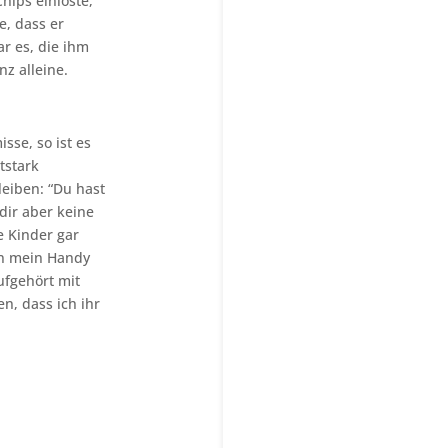
hips einlöste,
e, dass er
r es, die ihm
z alleine.
sse, so ist es
tstark
eiben: “Du hast
dir aber keine
e Kinder gar
an mein Handy
ufgehört mit
n, dass ich ihr