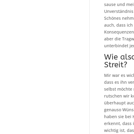
sause und mein
Unverständnis 
Schönes nehmen
auch, dass ich
Konsequenzen z
aber die Tragwe
unterbindet je
Wie als
Streit?
Mir war es wic
dass es ihn v
selbst möchte 
rutschen wir k
überhaupt auch
genauso Wünsc
haben sie bei 
erkennt, dass
wichtig ist, d