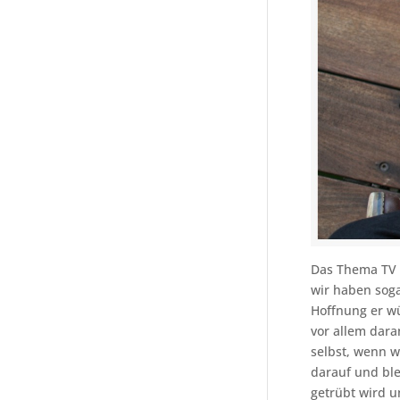
Das Thema TV s
wir haben soga
Hoffnung er wü
vor allem dara
selbst, wenn w
darauf und bl
getrübt wird u