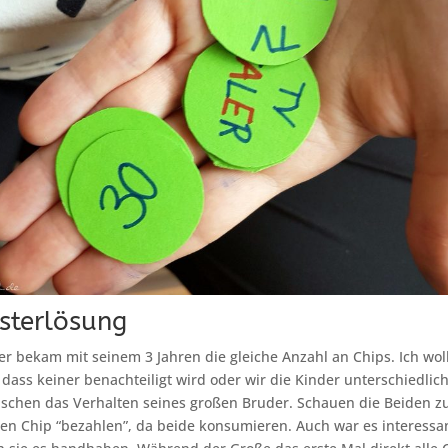
sterlösung
r bekam mit seinem 3 Jahren die gleiche Anzahl an Chips. Ich wol
 dass keiner benachteiligt wird oder wir die Kinder unterschiedlic
wischen das Verhalten seines großen Bruder. Schauen die Beiden 
en Chip “bezahlen”, da beide konsumieren. Auch war es interessa