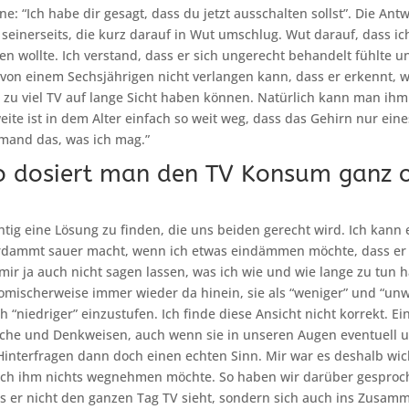
e: “Ich habe dir gesagt, dass du jetzt ausschalten sollst”. Die Ant
seinerseits, die kurz darauf in Wut umschlug. Wut darauf, dass i
 wollte. Ich verstand, dass er sich ungerecht behandelt fühlte u
 von einem Sechsjährigen nicht verlangen kann, dass er erkennt, 
u viel TV auf lange Sicht haben können. Natürlich kann man ihm 
ite ist in dem Alter einfach so weit weg, dass das Gehirn nur eines
mand das, was ich mag.”
o dosiert man den TV Konsum ganz 
htig eine Lösung zu finden, die uns beiden gerecht wird. Ich kann 
erdammt sauer macht, wenn ich etwas eindämmen möchte, dass er g
mir ja auch nicht sagen lassen, was ich wie und wie lange zu tun 
omischerweise immer wieder da hinein, sie als “weniger” und “un
 “niedriger” einzustufen. Ich finde diese Ansicht nicht korrekt. Ei
he und Denkweisen, auch wenn sie in unseren Augen eventuell uns
Hinterfragen dann doch einen echten Sinn. Mir war es deshalb wich
 ich ihm nichts wegnehmen möchte. So haben wir darüber gesproch
ass er nicht den ganzen Tag TV sieht, sondern sich auch ins Zusa