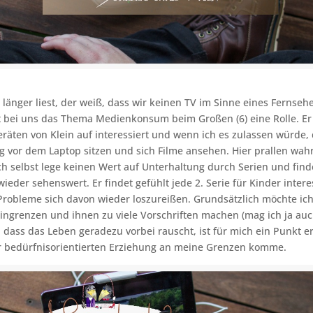
länger liest, der weiß, dass wir keinen TV im Sinne eines Fernsehe
 bei uns das Thema Medienkonsum beim Großen (6) eine Rolle. Er 
räten von Klein auf interessiert und wenn ich es zulassen würde,
 vor dem Laptop sitzen und sich Filme ansehen. Hier prallen wahr
ch selbst lege keinen Wert auf Unterhaltung durch Serien und finde
ieder sehenswert. Er findet gefühlt jede 2. Serie für Kinder inter
Probleme sich davon wieder loszureißen. Grundsätzlich möchte ic
eingrenzen und ihnen zu viele Vorschriften machen (mag ich ja auch
 dass das Leben geradezu vorbei rauscht, ist für mich ein Punkt e
er bedürfnisorientierten Erziehung an meine Grenzen komme.