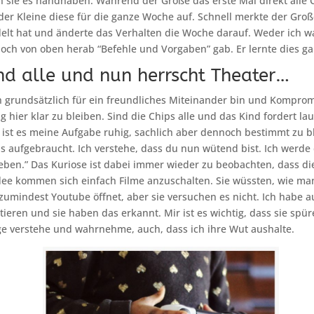
h sie es handhaben. Während der Große das erste Mal direkt alle C
 der Kleine diese für die ganze Woche auf. Schnell merkte der Groß
lt hat und änderte das Verhalten die Woche darauf. Weder ich wa
noch von oben herab “Befehle und Vorgaben” gab. Er lernte dies gan
ind alle und nun herrscht Theater…
 grundsätzlich für ein freundliches Miteinander bin und Kompromi
g hier klar zu bleiben. Sind die Chips alle und das Kind fordert lau
ist es meine Aufgabe ruhig, sachlich aber dennoch bestimmt zu bl
ps aufgebraucht. Ich verstehe, dass du nun wütend bist. Ich werde 
ben.” Das Kuriose ist dabei immer wieder zu beobachten, dass di
Idee kommen sich einfach Filme anzuschalten. Sie wüssten, wie m
zumindest Youtube öffnet, aber sie versuchen es nicht. Ich habe a
tieren und sie haben das erkannt. Mir ist es wichtig, dass sie spüre
 verstehe und wahrnehme, auch, dass ich ihre Wut aushalte.