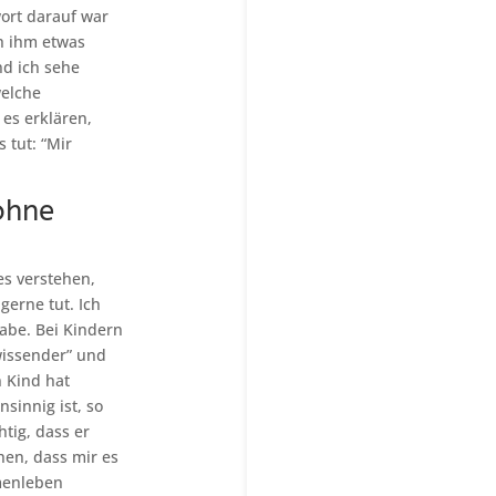
wort darauf war
ch ihm etwas
nd ich sehe
welche
es erklären,
 tut: “Mir
ohne
es verstehen,
erne tut. Ich
habe. Bei Kindern
wissender” und
n Kind hat
innig ist, so
tig, dass er
en, dass mir es
mmenleben