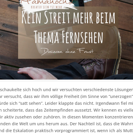
chaukelte sich hoch und wir versuchten verschiedenste Lösungen 
r versucht, dass wir ihm völlige Freiheit (im Sinne von “unerzogen”
rde sich “satt sehen”. Leider klappte das nicht. Irgendwann fiel mi
n scheiterte, dass das Zeitempfinden aussetzt. Wir kennen es viell
ir aktiv zusehen oder zuhören. In diesen Momenten konzentrieren 
enden die Welt um uns herum aus. Der Nachteil ist, dass die Wa
nd die Eskalation praktisch vorprogrammiert ist, wenn ich als Mut