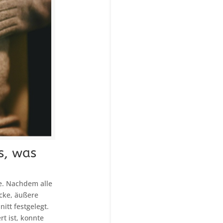
s, was
e. Nachdem alle
cke, äußere
itt festgelegt.
rt ist, konnte