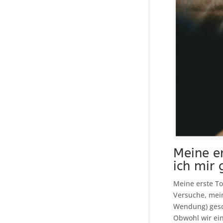
Meine er
ich mir
Meine erste T
Versuche, mei
Wendung) gesch
Obwohl wir ein