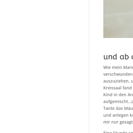
und ab 
Wie mein Mann
verschwunden. 
auszuziehen, u
Kreissaal fand
Kind in den Ar
aufgemischt…).
Tante das Mäus
und anlegen ko
mir nur gesagt
Eine Stunde sp