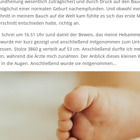
undheilung wesentlich zuträglicher) und durch Druck auf den Ba
 möglichst einer normalen Geburt nachempfunden. Und obwohl me
hnitt in meinem Bauch auf die Welt kam fühlte es sich das erste Ma
rschnitt entschieden hatte, richtig an.
e Schrei um 16.51 Uhr (und damit der Beweis, das meine Hebamme 
 wurde mir kurz gezeigt und anschließend mitgenommen zum Unt
sen. Stolze 3860 g verteilt auf 53 cm. Anschließend durfte ich m
en, während die Ärzte mich zunähten. Der Anblick dieses kleinen 
n in die Augen. Anschließend wurde sie mitgenommen…