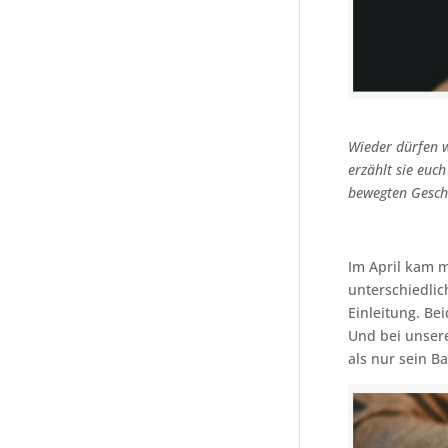
Wieder dürfen 
erzählt sie euc
bewegten Geschi
Im April kam m
unterschiedlic
Einleitung. Be
Und bei unsere
als nur sein B