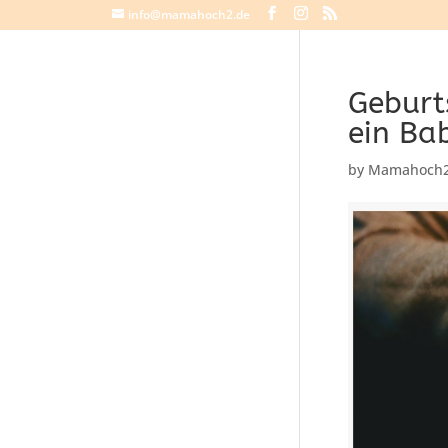
info@mamahoch2.de
Geburts
ein Ba
by
Mamahoch