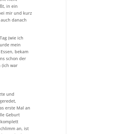
t, in ein
ei mir und kurz
d auch danach
ag (wie ich
wurde mein
d Essen, bekam
uns schon der
 (ich war
zte und
geredet,
as erste Mal an
lle Geburt
 komplett
schlimm an, ist