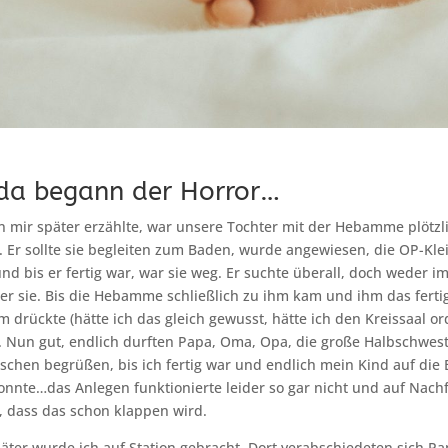
da begann der Horror…
 mir später erzählte, war unsere Tochter mit der Hebamme plötzl
Er sollte sie begleiten zum Baden, wurde angewiesen, die OP-Kl
nd bis er fertig war, war sie weg. Er suchte überall, doch weder 
 er sie. Bis die Hebamme schließlich zu ihm kam und ihm das fert
m drückte (hätte ich das gleich gewusst, hätte ich den Kreissaal or
 Nun gut, endlich durften Papa, Oma, Opa, die große Halbschwes
chen begrüßen, bis ich fertig war und endlich mein Kind auf die
nnte…das Anlegen funktionierte leider so gar nicht und auf Nac
, dass das schon klappen wird.
äter wurde ich auf Station gebracht. Dort verabschiedeten sich P