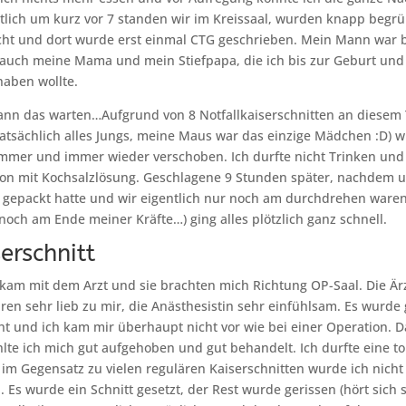
tlich um kurz vor 7 standen wir im Kreissaal, wurden knapp begrüß
ht und dort wurde erst einmal CTG geschrieben. Mein Mann war b
auch meine Mama und mein Stiefpapa, die ich bis zur Geburt un
haben wollte.
nn das warten…Aufgrund von 8 Notfallkaiserschnitten an diesem T
tatsächlich alles Jungs, meine Maus war das einzige Mädchen :D) 
 immer und immer wieder verschoben. Ich durfte nicht Trinken un
ion mit Kochsalzlösung. Geschlagene 9 Stunden später, nachdem 
r gepackt hatte und wir eigentlich nur noch am durchdrehen waren
 noch am Ende meiner Kräfte…) ging alles plötzlich ganz schnell.
erschnitt
am mit dem Arzt und sie brachten mich Richtung OP-Saal. Die Är
ren sehr lieb zu mir, die Anästhesistin sehr einfühlsam. Es wurde 
ht und ich kam mir überhaupt nicht vor wie bei einer Operation. D
lte ich mich gut aufgehoben und gut behandelt. Ich durfte eine to
m Gegensatz zu vielen regulären Kaiserschnitten wurde ich nicht
. Es wurde ein Schnitt gesetzt, der Rest wurde gerissen (hört sich 