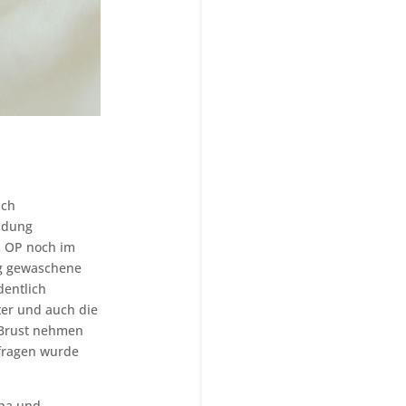
ich
eidung
im OP noch im
ig gewaschene
dentlich
ter und auch die
 Brust nehmen
hfragen wurde
apa und