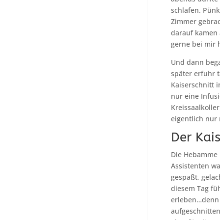
schlafen. Pünk
Zimmer gebrac
darauf kamen 
gerne bei mir 
Und dann bega
später erfuhr 
Kaiserschnitt
nur eine Infus
Kreissaalkolle
eigentlich nur
Der Kais
Die Hebamme k
Assistenten wa
gespaßt, gelac
diesem Tag füh
erleben…denn i
aufgeschnitten