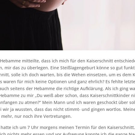
 Hebamme mitteilte, dass ich mich für den Kaiserschnitt entschied
in, mir das zu überlegen. Eine Steißlagengeburt könne so gut funk
nitt, solle ich doch warten, bis die Wehen einsetzen, um es dem 
s waren für mich keine Optionen und ganz ehrlich? Es fehlte letzte
auch seitens der Hebamme die richtige Aufklärung. Als ich ging wa
Hebamme zu mir „Du weiß aber schon, dass Kaiserschnittkinder ni
 anfangen zu atmen?“ Mein Mann und ich waren geschockt über sol
i wir ja wussten, dass das nicht stimmt- und gingen wortlos. Me
t mehr, nur noch ihre Vertretungen.
hatte ich um 7 Uhr morgens meinen Termin für den Kaiserschnitt.
ich nichts mehr essen und vor Aufregung konnte ich die ganze Na