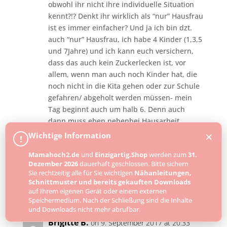
obwohl ihr nicht ihre individuelle Situation
kennt?!? Denkt ihr wirklich als “nur” Hausfrau
ist es immer einfacher? Und ja ich bin dzt.
auch “nur” Hausfrau, ich habe 4 Kinder (1,3,5
und 7Jahre) und ich kann euch versichern,
dass das auch kein Zuckerlecken ist, vor
allem, wenn man auch noch Kinder hat, die
noch nicht in die Kita gehen oder zur Schule
gefahren/ abgeholt werden müssen- mein
Tag beginnt auch um halb 6. Denn auch
dann muss eben nebenbei Hausarbeit
erledigt werden und nicht wie viele
×
Wichtige Information
!
offensichtlich automatisch annehmen, ist
Mamahoch2.de
und
Einzigartig.Shop
werden zum
31.
dann das Haus kinderfrei zum putzen. Sorry
Dezember 2026
dauerhaft geschlossen. Bitte sichern
musste auch mal gesagt werden!
Sie rechtzeitig alle für Sie wichtigen
Nähanleitungen,
Schnittmuster und bereits gekauften Downloads
Reply
auf Ihrem eigenen Gerät oder einem externen
Speichermedium. Nach der Schließung sind die Inhalte
und Downloads nicht mehr abrufbar.
Brigitte B.
on 9. September 2017 at 20:33