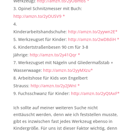
Werkzeug):
http://amzn.to/2yOBmbs *
Opinel Schnitzmesser mit Buch:
http://amzn.to/2yOUSV9 *
Kinderarbeitshandschuhe:
http://amzn.to/2yywn2E*
Werkzeugset für Kinder:
http://amzn.to/2wD8diH *
Kindertstraßenbesen 90 cm für 3-8
Jährige:
http://amzn.to/2y41Qqr *
Werkezugset mit Nägeln und Gliedermaßstab +
Wasserwaage:
http://amzn.to/2yyMXzu*
Arbeitshose für Kids von Engelbert
Strauss:
http://amzn.to/2y2JWnI *
Fuchsschwanz für Kinder:
http://amzn.to/2yQtAxF*
Ich sollte auf meiner weiteren Suche nicht
enttäuscht werden, denn wie ich feststellen musste,
gibt es inzwischen fast jedes Werkzeug ebenso in
Kindergröße. Für uns ist dieser Faktor wichtig, denn