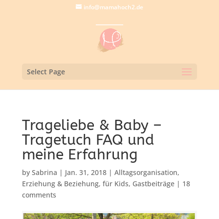
info@mamahoch2.de
Select Page
Trageliebe & Baby –
Tragetuch FAQ und
meine Erfahrung
by
Sabrina
|
Jan. 31, 2018
|
Alltagsorganisation
,
Erziehung & Beziehung
,
für Kids
,
Gastbeiträge
|
18
comments