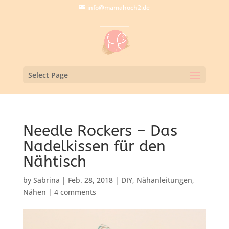
info@mamahoch2.de
Select Page
Needle Rockers – Das
Nadelkissen für den
Nähtisch
by
Sabrina
|
Feb. 28, 2018
|
DIY
,
Nähanleitungen
,
Nähen
|
4 comments