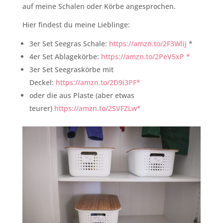
auf meine Schalen oder Körbe angesprochen.
Hier findest du meine Lieblinge:
3er Set Seegras Schale:
https://amzn.to/2F3Wlij
*
4er Set Ablagekörbe:
https://amzn.to/2PeV5xP *
3er Set Seegraskörbe mit
Deckel:
https://amzn.to/2D9i3PF*
oder die aus Plaste (aber etwas
teurer)
https://amzn.to/2SVFZLw*