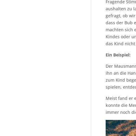
Fragende Stim
aushalten zu 
gefragt, ob wi
dass der Bub 
machten sich 
Kindes oder um
das Kind nicht 
Ein Beispiel:
Der Mausmann 
ihn an die Ha
zum Kind begeb
spielen, entd
Meist fand er 
konnte die Me
immer noch die