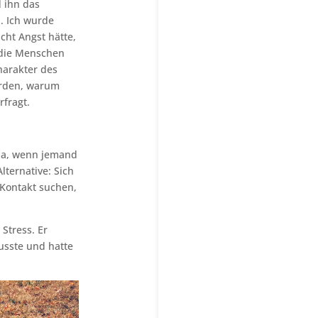
 ihn das
. Ich wurde
icht Angst hätte,
 die Menschen
harakter des
urden, warum
rfragt.
pa, wenn jemand
ternative: Sich
 Kontakt suchen,
Stress. Er
usste und hatte