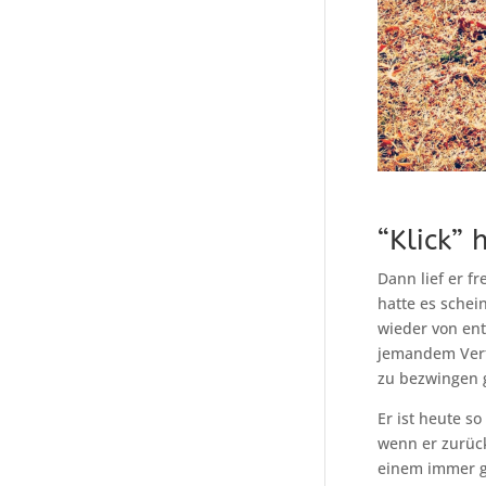
“Klick”
Dann lief er f
hatte es schei
wieder von ent
jemandem Vertr
zu bezwingen g
Er ist heute so
wenn er zurück
einem immer g