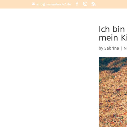
info@mamahoch2.de
Ich bi
mein K
by
Sabrina
|
N