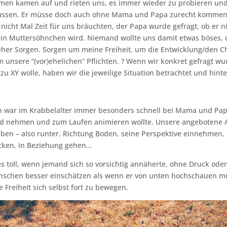
men kamen auf und rieten uns, es immer wieder zu probieren und
lassen. Er müsse doch auch ohne Mama und Papa zurecht kommen
r nicht Mal Zeit für uns bräuchten, der Papa wurde gefragt, ob er n
ein Muttersöhnchen wird. Niemand wollte uns damit etwas böses,
eher Sorgen. Sorgen um meine Freiheit, um die Entwicklung/den C
 unsere “(vor)ehelichen” Pflichten. ? Wenn wir konkret gefragt w
zu XY wolle, haben wir die jeweilige Situation betrachtet und hinte
war im Krabbelalter immer besonders schnell bei Mama und Pa
nd nehmen und zum Laufen animieren wollte. Unsere angebotene Al
en – also runter, Richtung Boden, seine Perspektive einnehmen,
ecken, in Beziehung gehen…
es toll, wenn jemand sich so vorsichtig annäherte, ohne Druck oder 
nschen besser einschätzen als wenn er von unten hochschauen m
 Freiheit sich selbst fort zu bewegen.