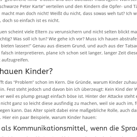
 “schwarze Peter Karte” verteilen und den Kindern die Opfer- und T
 macht man doch nicht! Weißt du nicht, dass sowas weh tut? Ich wi
 doch so einfach ist es nicht.
n scheint viele Eltern zu verunsichern und nicht selten blickt man
richtig? Was soll ich tun? Wie gehe ich vor? Muss ich hauen abstraf
 bieten lassen!” Genau aus diesem Grund, und auch aus der Tatsa
 falsch interpretieren, plane ich schon seit langer, langer Zeit di
t aufzugreifen.
hauen Kinder?
ifft das “Problem” schon im Kern. Die Gründe, warum Kinder zuha
in. Fest steht jedoch und davon bin ich überzeugt: Kein Kind der 
er weil es plump gesagt einfach böse ist. Hinter der Attacke steht
 nicht ganz so leicht diese ausfindig zu machen, weil sie auch im, f
egen kann. Das Alter spielt dabei eine maßgebliche Rolle, auch da
 Hier ein paar Beispiele, warum Kinder hauen:
als Kommunikationsmittel, wenn die Sprac