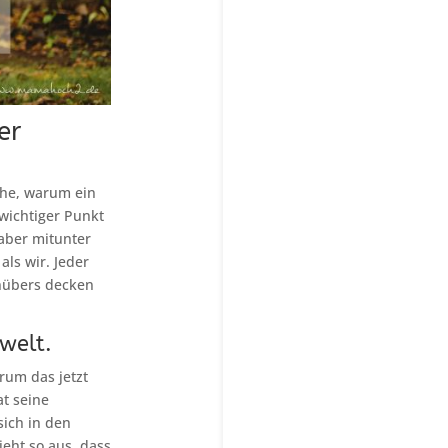
er
che, warum ein
wichtiger Punkt
 aber mitunter
ls wir. Jeder
enübers decken
welt.
rum das jetzt
t seine
sich in den
eht so aus, dass