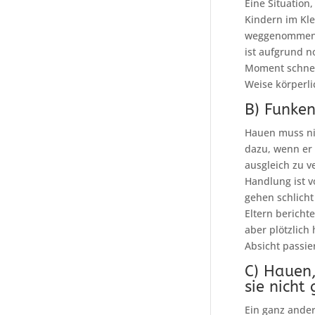
Eine Situation
Kindern im Kle
weggenommen wi
ist aufgrund 
Moment schnel
Weise körperlic
B) Funken
Hauen muss nic
dazu, wenn er 
ausgleich zu v
Handlung ist v
gehen schlicht
Eltern bericht
aber plötzlich
Absicht passier
C) Hauen,
sie nicht
Ein ganz andere