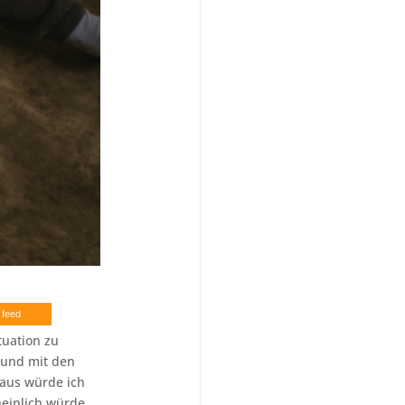
 feed
tuation zu
t und mit den
raus würde ich
heinlich würde