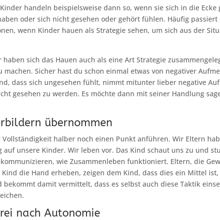
 Kinder handeln beispielsweise dann so, wenn sie sich in die Ecke
haben oder sich nicht gesehen oder gehört fühlen. Häufig passiert 
ionen, wenn Kinder hauen als Strategie sehen, um sich aus der Sit
 haben sich das Hauen auch als eine Art Strategie zusammengeleg
 machen. Sicher hast du schon einmal etwas von negativer Aufm
ind, dass sich ungesehen fühlt, nimmt mitunter lieber negative Au
nicht gesehen zu werden. Es möchte dann mit seiner Handlung sage
orbildern übernommen
 Vollständigkeit halber noch einen Punkt anführen. Wir Eltern ha
 auf unsere Kinder. Wir leben vor. Das Kind schaut uns zu und st
u kommunizieren, wie Zusammenleben funktioniert. Eltern, die Ge
Kind die Hand erheben, zeigen dem Kind, dass dies ein Mittel ist,
d bekommt damit vermittelt, dass es selbst auch diese Taktik eins
reichen.
hrei nach Autonomie