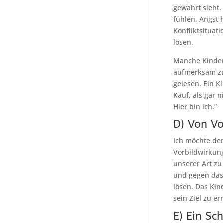
gewahrt sieht.
fühlen, Angst 
Konfliktsituat
lösen.
Manche Kinder
aufmerksam zu
gelesen. Ein K
Kauf, als gar 
Hier bin ich.”
D) Von V
Ich möchte der
Vorbildwirkung
unserer Art z
und gegen das 
lösen. Das Kin
sein Ziel zu er
E) Ein Sc