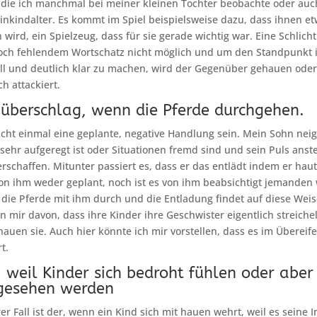
, die ich manchmal bei meiner kleinen Tochter beobachte oder au
inkindalter. Es kommt im Spiel beispielsweise dazu, dass ihnen e
rd, ein Spielzeug, dass für sie gerade wichtig war. Eine Schlich
noch fehlendem Wortschatz nicht möglich und um den Standpunkt 
l und deutlich klar zu machen, wird der Gegenüber gehauen oder
h attackiert.
überschlag, wenn die Pferde durchgehen.
ht einmal eine geplante, negative Handlung sein. Mein Sohn neig
sehr aufgeregt ist oder Situationen fremd sind und sein Puls anstei
erschaffen. Mitunter passiert es, dass er das entlädt indem er haut
on ihm weder geplant, noch ist es von ihm beabsichtigt jemanden 
 die Pferde mit ihm durch und die Entladung findet auf diese Weis
en mir davon, dass ihre Kinder ihre Geschwister eigentlich streich
 hauen sie. Auch hier könnte ich mir vorstellen, dass es im Übereife
t.
 weil Kinder sich bedroht fühlen oder aber
 gesehen werden
r Fall ist der, wenn ein Kind sich mit hauen wehrt, weil es seine In