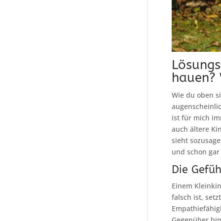
Lösungs
hauen? 
Wie du oben si
augenscheinli
ist für mich i
auch ältere K
sieht sozusage
und schon gar 
Die Gefüh
Einem Kleinkin
falsch ist, se
Empathiefähigk
Gegenüber hine