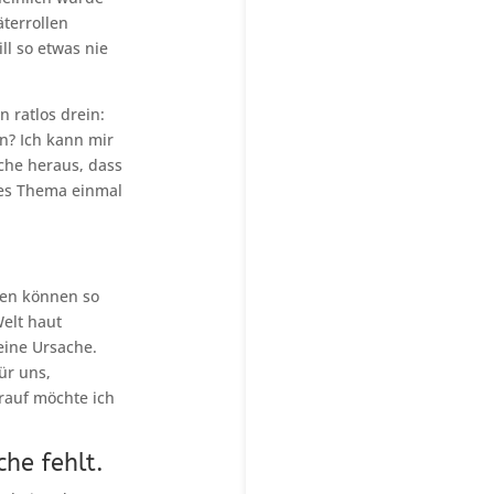
äterrollen
ll so etwas nie
 ratlos drein:
en? Ich kann mir
che heraus, dass
eses Thema einmal
uen können so
Welt haut
 eine Ursache.
ür uns,
rauf möchte ich
he fehlt.