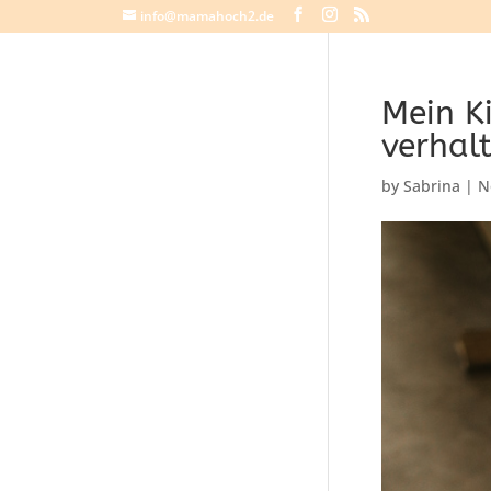
info@mamahoch2.de
Mein K
verhalt
by
Sabrina
|
N