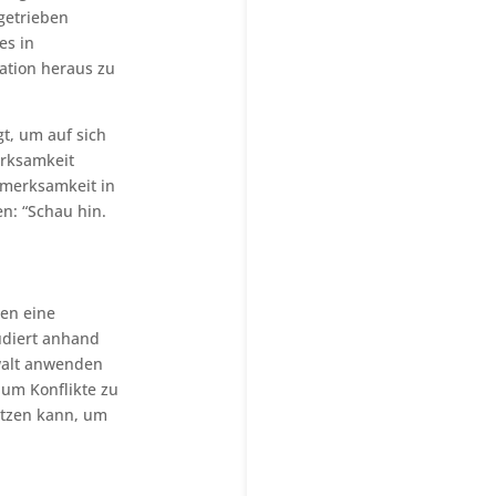
 getrieben
es in
uation heraus zu
t, um auf sich
erksamkeit
fmerksamkeit in
n: “Schau hin.
ben eine
udiert anhand
walt anwenden
 um Konflikte zu
etzen kann, um