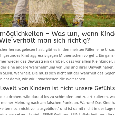
möglichkeiten – Was tun, wenn Kind
Wie verhält man sich richtig?
cher heraus gelesen hast, gibt es in den meisten Fällen eine Ursa
ch gesundes Kind aggressiv gegen Mitmenschen vorgeht. Ein ganz 
mmer wieder das Bewusstsein darüber, dass vor allem Kleinkinder,
inder eine andere Wahrnehmung von uns und ihrer Umwelt haben, a
n SEINE Wahrheit. Die muss sich nicht mit der Wahrheit des Geg
nicht damit, wie wir Erwachsenen die Welt sehen.
lswelt von Kindern ist nicht unsere Gefühls
d zu drohen, wild darauf los zu schimpfen und zu artikulieren, wa
tzt meiner Meinung nach am falschen Punkt an. Warum? Das Kind ha
eiten noch nicht voll ausgebildet¹ und ist damit nicht in der Lage 
inzuversetzen. Es sieht SEINE Welt und SEINE Wahrheit und die si