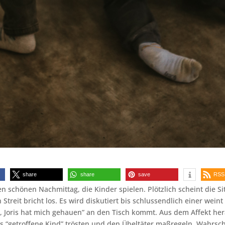
share
share
save
RSS
n schönen Nachmittag, die Kinder spielen. Plötzlich scheint die Si
Streit bricht los. Es wird diskutiert bis schlussendlich einer wein
 Joris hat mich gehauen” an den Tisch kommt. Aus dem Affekt he
s “getroffene Kind” trösten und den Übeltäter maßregeln. Wahrsc