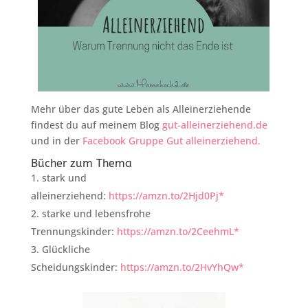
Mehr über das gute Leben als Alleinerziehende
findest du auf meinem Blog
gut-alleinerziehend.de
und in der
Facebook Gruppe Gut alleinerziehend.
Bücher zum Thema
stark und
alleinerziehend:
https://amzn.to/2Hjd0Pj*
starke und lebensfrohe
Trennungskinder:
https://amzn.to/2CeehmL*
Glückliche
Scheidungskinder:
https://amzn.to/2HvYhQw*