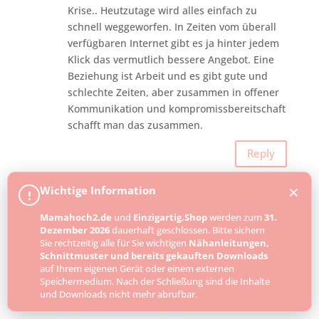
Krise.. Heutzutage wird alles einfach zu
schnell weggeworfen. In Zeiten vom überall
verfügbaren Internet gibt es ja hinter jedem
Klick das vermutlich bessere Angebot. Eine
Beziehung ist Arbeit und es gibt gute und
schlechte Zeiten, aber zusammen in offener
Kommunikation und kompromissbereitschaft
schafft man das zusammen.
Reply
×
Wichtige Information
!
An
on 16. Dezember 2021 at 23:05
Mamahoch2.de
und
Einzigartig.Shop
werden zum
31.
Also können auch Frauen Arschlöcher
Dezember 2026
dauerhaft geschlossen. Bitte sichern
sein. Seltener zwar als Männer, aber
Sie rechtzeitig alle für Sie wichtigen
Nähanleitungen,
Schnittmuster und bereits gekauften Downloads
scheinbar doch möglich.
auf Ihrem eigenen Gerät oder einem externen
An Deiner Stelle würde ich mich auch
Speichermedium. Nach der Schließung sind die Inhalte
ausgenutzt fühlen. Sei froh, dass Du sie
und Downloads nicht mehr abrufbar.
losbist, denn diese Basis hat keine