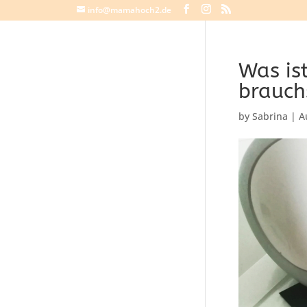
info@mamahoch2.de
Was is
brauch
by
Sabrina
|
A