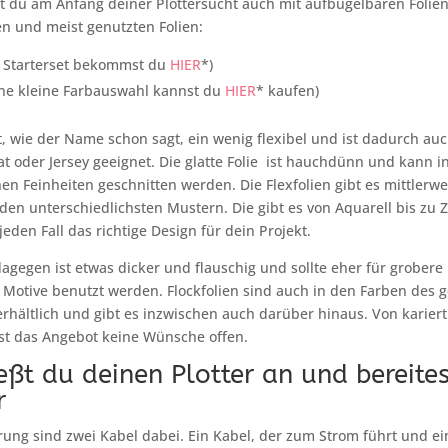
t du am Anfang deiner Plottersucht auch mit aufbügelbaren Folien.
en und meist genutzten Folien:
in Starterset bekommst du
HIER
*)
eine kleine Farbauswahl kannst du
HIER
* kaufen)
st, wie der Name schon sagt, ein wenig flexibel und ist dadurch auc
at oder Jersey geeignet. Die glatte Folie ist hauchdünn und kann i
anen Feinheiten geschnitten werden. Die Flexfolien gibt es mittlerwe
den unterschiedlichsten Mustern. Die gibt es von Aquarell bis zu 
jeden Fall das richtige Design für dein Projekt.
 dagegen ist etwas dicker und flauschig und sollte eher für grobere
e Motive benutzt werden. Flockfolien sind auch in den Farben des
hältlich und gibt es inzwischen auch darüber hinaus. Von kariert
sst das Angebot keine Wünsche offen.
eßt du deinen Plotter an und bereites
r
erung sind zwei Kabel dabei. Ein Kabel, der zum Strom führt und e