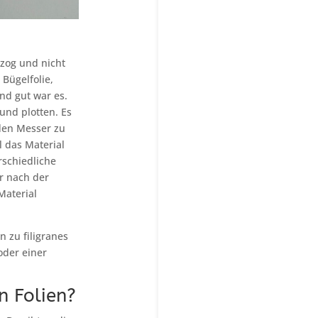
nzog und nicht
Bügelfolie,
nd gut war es.
und plotten. Es
nden Messer zu
l das Material
rschiedliche
r nach der
Material
n zu filigranes
oder einer
n Folien?