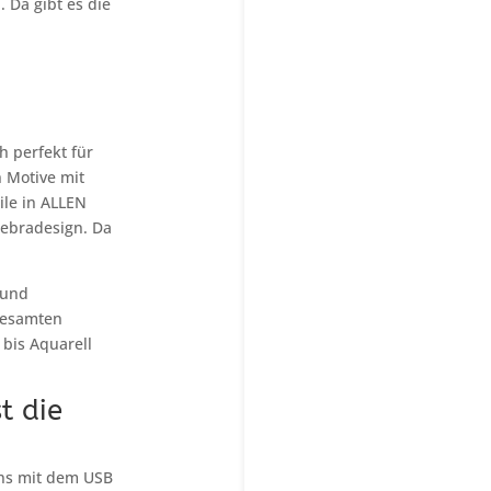
 Da gibt es die
h perfekt für
n Motive mit
ile in ALLEN
Zebradesign. Da
 und
 gesamten
 bis Aquarell
t die
ins mit dem USB