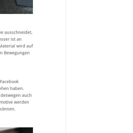
ve ausschneidet,
sser ist an
Material wird auf
iden Bewegungen
f Facebook
tehen haben.
r deswegen auch
rmotive werden
 können.