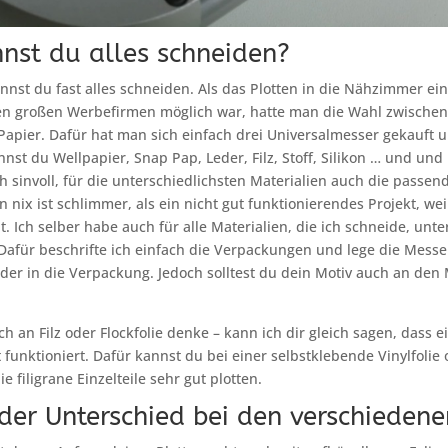
nst du alles schneiden?
annst du fast alles schneiden. Als das Plotten in die Nähzimmer ei
en großen Werbefirmen möglich war, hatte man die Wahl zwischen 
 Papier. Dafür hat man sich einfach drei Universalmesser gekauft u
nst du Wellpapier, Snap Pap, Leder, Filz, Stoff, Silikon … und und 
ich sinvoll, für die unterschiedlichsten Materialien auch die passe
 nix ist schlimmer, als ein nicht gut funktionierendes Projekt, wei
t. Ich selber habe auch für alle Materialien, die ich schneide, unte
Dafür beschrifte ich einfach die Verpackungen und lege die Messe
er in die Verpackung. Jedoch solltest du dein Motiv auch an den 
 an Filz oder Flockfolie denke – kann ich dir gleich sagen, dass ei
t funktioniert. Dafür kannst du bei einer selbstklebende Vinylfolie 
e filigrane Einzelteile sehr gut plotten.
der Unterschied bei den verschiedene