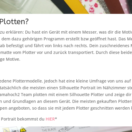
Plotten?
zu erklären: Du hast ein Gerät mit einem Messer, was dir die Moti
n dem dazu gehörigen Programm erstellt bzw geöffnet hast. Das Me
ab befestigt und fährt von links nach rechts. Dein zuschneidenes 
matte vom Plotter vor und zurück transportiert. Durch diese be
ige Motive.
iedene Plottermodelle. Jedoch hat eine kleine Umfrage von uns au
tatsächlich die meisten einen Silhouette Portrait im Nähzimmer s
amahoch2 Team plotten mit einem Silhouette Plotter und zeige di
en und Grundlagen an diesem Gerät. Die meisten gekauften Plotte
ypen angeboten, so dass sie mit jedem Plotter geschnitten werden
e Portrait bekommst du
HIER
*