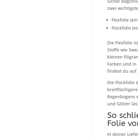
Sicher beginns
zwei wichtigst
Flexfolie (e
Flockfolie (
Die Flexfolie i
Stoffe wie Swe
kleinen filigr
Farben und in 
findest du auf 
Die Flockfolie
breitflächiger
Regenbogens er
und Glitzer lä
So schli
Folie vo
In deiner Lief