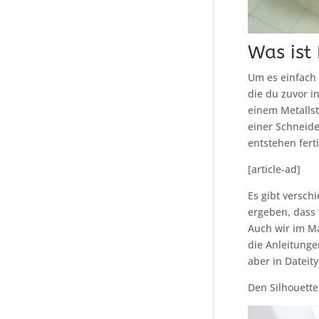
Was ist 
Um es einfach 
die du zuvor i
einem Metallst
einer Schneide
entstehen fert
[article-ad]
Es gibt versch
ergeben, dass 
Auch wir im M
die Anleitung
aber in Dateit
Den Silhouett