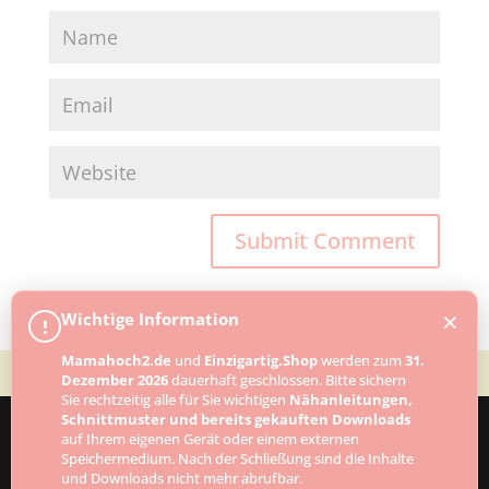
×
Wichtige Information
!
Mamahoch2.de
und
Einzigartig.Shop
werden zum
31.
Dezember 2026
dauerhaft geschlossen. Bitte sichern
Sie rechtzeitig alle für Sie wichtigen
Nähanleitungen,
Schnittmuster und bereits gekauften Downloads
auf Ihrem eigenen Gerät oder einem externen
Speichermedium. Nach der Schließung sind die Inhalte
Designed by
Elegant Themes
| Powered by
und Downloads nicht mehr abrufbar.
WordPress