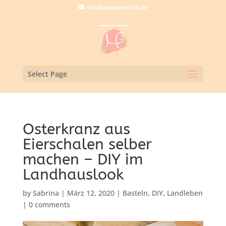
info@mamahoch2.de
Select Page
Osterkranz aus
Eierschalen selber
machen – DIY im
Landhauslook
by
Sabrina
|
März 12, 2020
|
Basteln
,
DIY
,
Landleben
|
0 comments