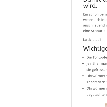
wird.
Ein schön bema
wesentlich int
anschließend 
eine Schnur d
[article-ad]
Wichtig
Die Tontöpfe
Je näher man
sie gefresse
Ohrwürmer si
Theoretisch s
Ohrwürmer mö
begutachten 