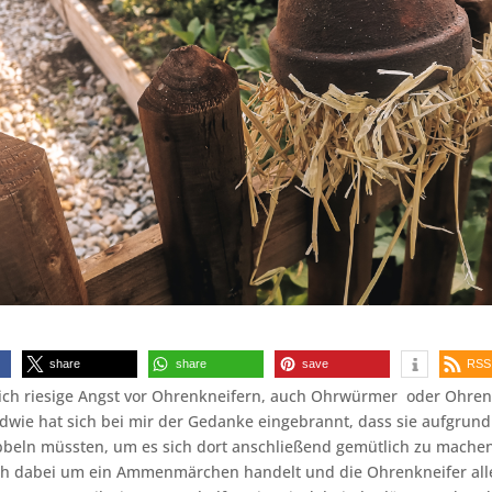
share
share
save
RSS
 ich riesige Angst vor Ohrenkneifern, auch Ohrwürmer oder Ohren
dwie hat sich bei mir der Gedanke eingebrannt, dass sie aufgrun
bbeln müssten, um es sich dort anschließend gemütlich zu mache
ich dabei um ein Ammenmärchen handelt und die Ohrenkneifer all