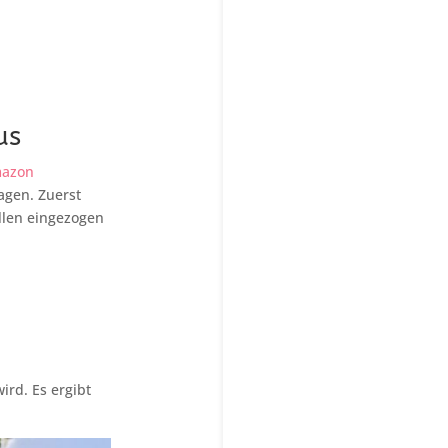
us
mazon
agen. Zuerst
llen eingezogen
rd. Es ergibt