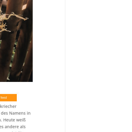
 feed
kriecher
d des Namens in
n. Heute weiß
es andere als