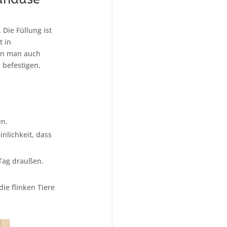
Die Füllung ist
t in
ann man auch
 befestigen.
en.
nlichkeit, dass
 Tag draußen.
ie flinken Tiere