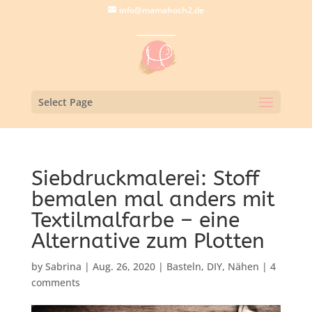
info@mamahoch2.de
Select Page
Siebdruckmalerei: Stoff
bemalen mal anders mit
Textilmalfarbe – eine
Alternative zum Plotten
by
Sabrina
|
Aug. 26, 2020
|
Basteln
,
DIY
,
Nähen
|
4
comments