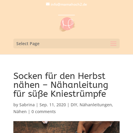
info@mamahoch2.de
Select Page
Socken für den Herbst
nähen – Nähanleitung
für süße Kniestrümpfe
by
Sabrina
|
Sep. 11, 2020
|
DIY
,
Nähanleitungen
,
Nähen
|
0 comments