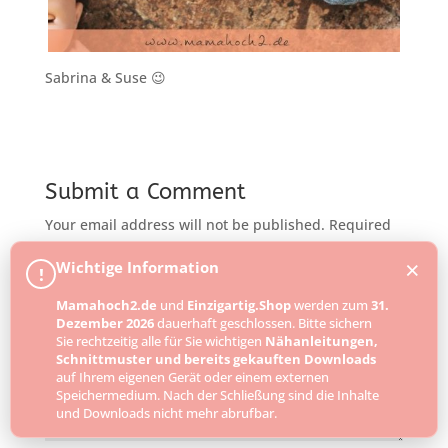
Sabrina & Suse 😉
Submit a Comment
Your email address will not be published.
Required
fields are marked
*
×
Wichtige Information
!
Mamahoch2.de
und
Einzigartig.Shop
werden zum
31.
Dezember 2026
dauerhaft geschlossen. Bitte sichern
Sie rechtzeitig alle für Sie wichtigen
Nähanleitungen,
Schnittmuster und bereits gekauften Downloads
auf Ihrem eigenen Gerät oder einem externen
Speichermedium. Nach der Schließung sind die Inhalte
und Downloads nicht mehr abrufbar.