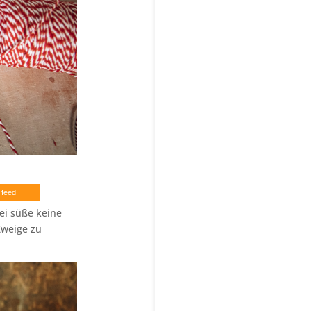
 feed
ei süße keine
Zweige zu