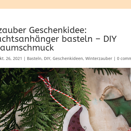
zauber Geschenkidee:
chtsanhänger basteln – DIY
tbaumschmuck
kt. 26, 2021
|
Basteln
,
DIY
,
Geschenkideen
,
Winterzauber
|
0 com