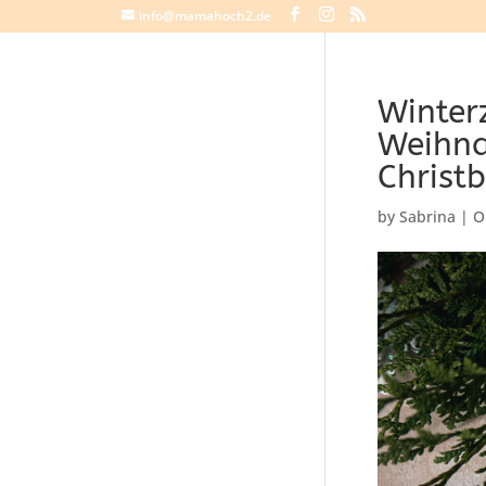
info@mamahoch2.de
Winter
Weihna
Chris
by
Sabrina
|
O