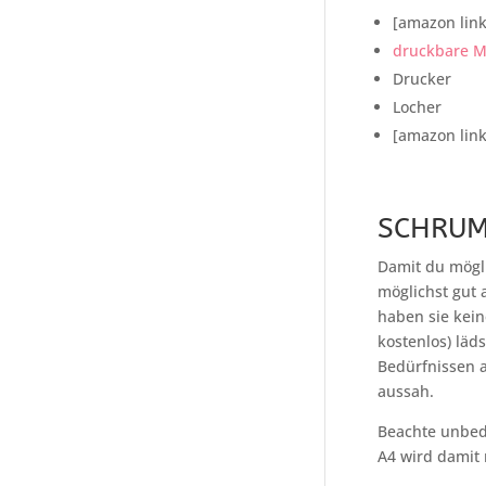
[amazon link
druckbare M
Drucker
Locher
[amazon link
SCHRUM
Damit du mögli
möglichst gut
haben sie kei
kostenlos) läd
Bedürfnissen a
aussah.
Beachte unbedi
A4 wird damit