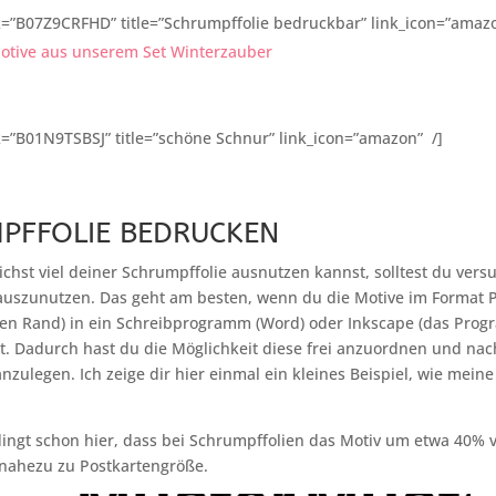
=”B07Z9CRFHD” title=”Schrumpffolie bedruckbar” link_icon=”amazo
otive aus unserem Set Winterzauber
=”B01N9TSBSJ” title=”schöne Schnur” link_icon=”amazon” /]
PFFOLIE BEDRUCKEN
chst viel deiner Schrumpffolie ausnutzen kannst, solltest du vers
 auszunutzen. Das geht am besten, wenn du die Motive im Format
nen Rand) in ein Schreibprogramm (Word) oder Inkscape (das Prog
st. Dadurch hast du die Möglichkeit diese frei anzuordnen und na
nzulegen. Ich zeige dir hier einmal ein kleines Beispiel, wie mei
ngt schon hier, dass bei Schrumpffolien das Motiv um etwa 40% v
 nahezu zu Postkartengröße.