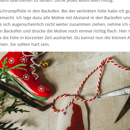
and überstehen zu lassen. Loche jedes Motiv oben mittig.
 Schrumpffolie in den Backofen. Bei der verlinkten Folie habe ich g
emacht. Ich lege dazu alle Motive mit Abstand in den Backofen und
 sich augenscheinlich nicht weiter zusammen ziehen, nehme ich e
n Backofen und drücke die Motive noch einmal richtig flach. Hie
da die Folie in kürzester Zeit aushärtet. Du kannst nun die kleinen
n. Sie sollten hart sein.