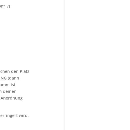
n” /]
uchen den Platz
 PNG (dann
ramm ist
ch deinen
ne Anordnung
erringert wird.