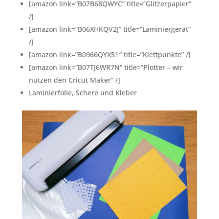
[amazon link=”B07B68QWYC” title=”Glitzerpapier”
/]
[amazon link=”B06XHKQV2J” title=”Laminiergerät”
/]
[amazon link=”B0966QYX51″ title=”Klettpunkte” /]
[amazon link=”B07TJ6WR7N” title=”Plotter – wir
nutzen den Cricut Maker” /]
Laminierfolie, Schere und Kleber