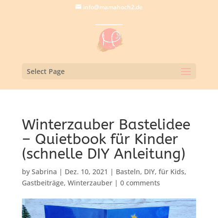
info@mamahoch2.de
Select Page
Winterzauber Bastelidee
– Quietbook für Kinder
(schnelle DIY Anleitung)
by
Sabrina
|
Dez. 10, 2021
|
Basteln
,
DIY
,
für Kids
,
Gastbeiträge
,
Winterzauber
|
0 comments